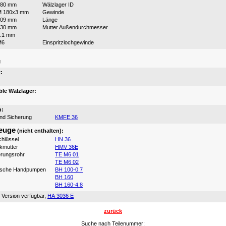
180 mm
Wälzlager ID
M 180x3 mm
Gewinde
109 mm
Länge
230 mm
Mutter Außendurchmesser
.1 mm
M6
Einspritzlochgewinde
:
g
:
le Wälzlager:
n:
und Sicherung
KMFE 36
euge
(nicht enthalten):
hlüssel
HN 36
ikmutter
HMV 36E
erungsrohr
TE M6 01
TE M6 02
ische Handpumpen
BH 100-0.7
BH 160
BH 160-4.8
 Version verfügbar,
HA 3036 E
zurück
Suche nach Teilenummer: