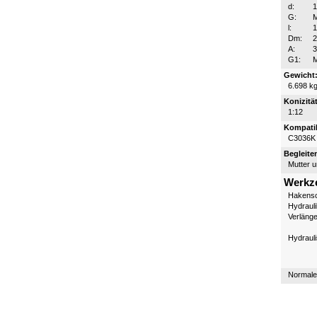
d:
G:
l:
Dm:
A:
3
G1:
Gewicht
6.698 k
Konizität
1:12
Kompatib
C3036K
Begleite
Mutter 
Werkz
Hakensc
Hydraul
Verläng
Hydraul
Normale