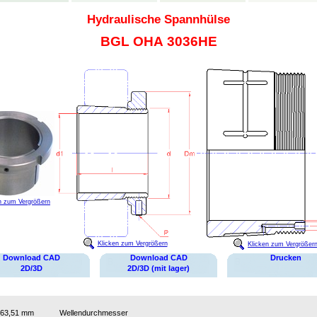
Hydraulische Spannhülse
BGL OHA 3036HE
n zum Vergrößern
Klicken zum Vergrößern
Klicken zum Vergrößer
Download CAD
Download CAD
Drucken
2D/3D
2D/3D (mit lager)
63,51 mm
Wellendurchmesser