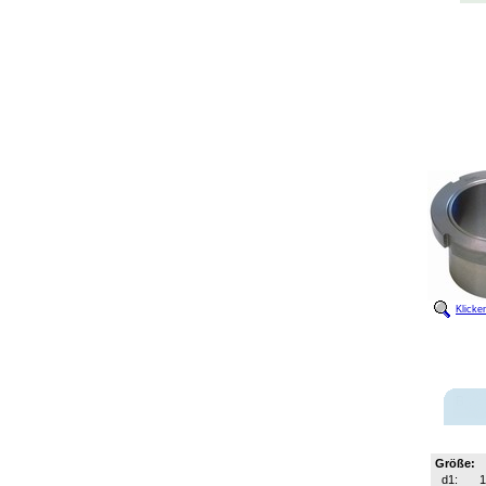
Klicke
Größe:
d1:
1