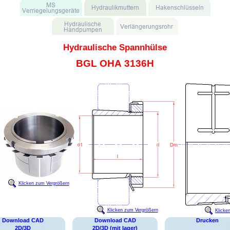
Hydraulische Spannhülse
BGL OHA 3136H
Klicken zum Vergrößern
Klicken zum Vergrößern
Klicke
Download CAD
Download CAD
Drucken
2D/3D
2D/3D (mit lager)