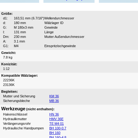
Größe:
d1:
163,51 mm (6.7/16")
Wellendurchmesser
d:
180 mm
Wälzlager ID
G:
M 180x3 mm
Gewinde
l:
131 mm
Länge
Dm:
230 mm
Mutter Außendurchmesser
A:
3.1 mm
G1:
M4
Einspritzlochgewinde
Gewicht:
7.8 kg
Konizität:
1:12
Kompatible Wälzlager:
22236K
23136K
Begleiten:
Mutter und Sicherung
KM 36
Sicherungsbleche
MB 36
Werkzeuge
(nicht enthalten):
Hakenschlüssel
HN 36
Hydraulikmutter
HMV 36E
Verlängerungsrohr
TE M4 01
Hydraulische Handpumpen
BH 100-0.7
BH 160
BH 160-4.8