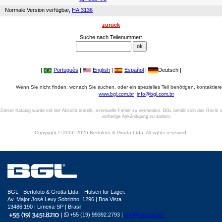
Normale Version verfügbar,
HA 3136
zurück
Suche nach Teilenummer:
|
Português
|
English
|
Español
|
Deutsch |
Wenn Sie nicht finden, wonach Sie suchen, oder ein spezielles Teil benötigen, kontaktiere
www.bgl.com.br
info@bgl.com.br
Dieser Katalog wurde mit der Absicht erstellt, eventuelle Fehler zu vermeiden. BGL behält sich das Recht v
vorherige Ankündigung zu ändern.
Copyright © 2006-2026 Bertoloto & Grotta Ltda. All rights reserved.
BGL - Bertoloto & Grotta Ltda. | Hülsen für Lager.
Av. Major José Levy Sobrinho, 1296 | Boa Vista
13486.190 | Limeira-SP | Brasil
|
+55 (19) 99392.2793 |
info@bgl.com.br