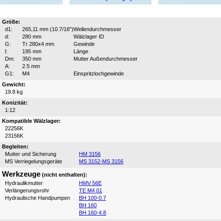
Größe:
d1:
265,11 mm (10.7/16")
Wellendurchmesser
d:
280 mm
Wälzlager ID
G:
Tr 280x4 mm
Gewinde
l:
195 mm
Länge
Dm:
350 mm
Mutter Außendurchmesser
A:
2.5 mm
G1:
M4
Einspritzlochgewinde
Gewicht:
19.8 kg
Konizität:
1:12
Kompatible Wälzlager:
22256K
23156K
Begleiten:
Mutter und Sicherung
HM 3156
MS Verriegelungsgeräte
MS 3152-MS 3156
Werkzeuge
(nicht enthalten):
Hydraulikmutter
HMV 56E
Verlängerungsrohr
TE M4 01
Hydraulische Handpumpen
BH 100-0.7
BH 160
BH 160-4.8