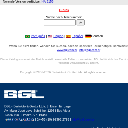
Normale Version verfügbar,
HA 3156
zurück
Suche nach Teilenummer:
|
Português
|
English
|
Español
|
Deutsch |
Wenn Sie nicht finden, wonach Sie suchen, oder ein spezielles Teil benötigen, kontaktiere
www.bgl.com.br
info@bgl.com.br
Dieser Katalog wurde mit der Absicht erstellt, eventuelle Fehler zu vermeiden. BGL behält sich das Recht v
vorherige Ankündigung zu ändern.
Copyright © 2006-2026 Bertoloto & Grotta Ltda. All rights reserved.
BGL - Bertoloto & Grotta Ltda. | Hülsen für Lager.
Av. Major José Levy Sobrinho, 1296 | Boa Vista
13486.190 | Limeira-SP | Brasil
|
+55 (19) 99392.2793 |
info@bgl.com.br