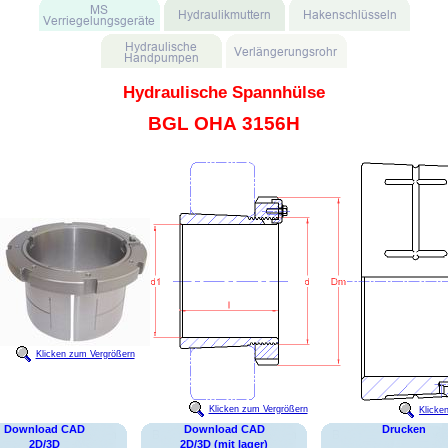
Hydraulische Spannhülse
BGL OHA 3156H
Klicken zum Vergrößern
Klicken zum Vergrößern
Klicke
Download CAD
Download CAD
Drucken
2D/3D
2D/3D (mit lager)