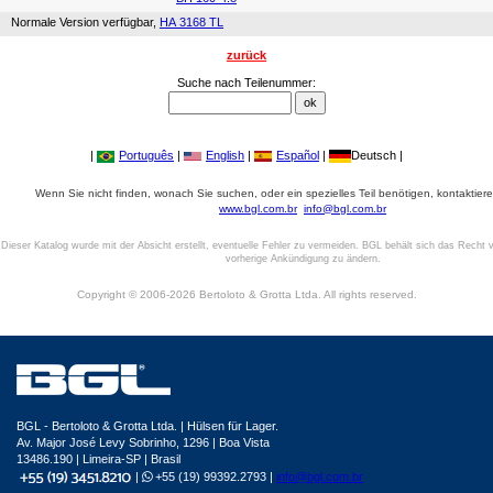
Normale Version verfügbar,
HA 3168 TL
zurück
Suche nach Teilenummer:
|
Português
|
English
|
Español
|
Deutsch |
Wenn Sie nicht finden, wonach Sie suchen, oder ein spezielles Teil benötigen, kontaktiere
www.bgl.com.br
info@bgl.com.br
Dieser Katalog wurde mit der Absicht erstellt, eventuelle Fehler zu vermeiden. BGL behält sich das Recht v
vorherige Ankündigung zu ändern.
Copyright © 2006-2026 Bertoloto & Grotta Ltda. All rights reserved.
BGL - Bertoloto & Grotta Ltda. | Hülsen für Lager.
Av. Major José Levy Sobrinho, 1296 | Boa Vista
13486.190 | Limeira-SP | Brasil
|
+55 (19) 99392.2793 |
info@bgl.com.br