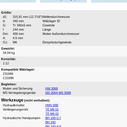
Größe:
d1:
315,91 mm (12.7/16")
Wellendurchmesser
d:
340 mm
Wälzlager ID
G:
Tr 340x5 mm
Gewinde
l:
244 mm
Länge
Dm:
400 mm
Mutter Außendurchmesser
A:
4.5 mm
G1:
M6
Einspritzlochgewinde
Gewicht:
34.04 kg
Konizität:
1:12
Kompatible Wälzlager:
23168K
C3168K
Begleiten:
Mutter und Sicherung
HM 3068
MS Verriegelungsgeräte
MS 3064-MS 3068
Werkzeuge
(nicht enthalten):
Hydraulikmutter
HMV 68E
Verlängerungsrohr
TE M6 01
TE M6 02
Hydraulische Handpumpen
BH 100-0.7
BH 160
BH 160-4.8