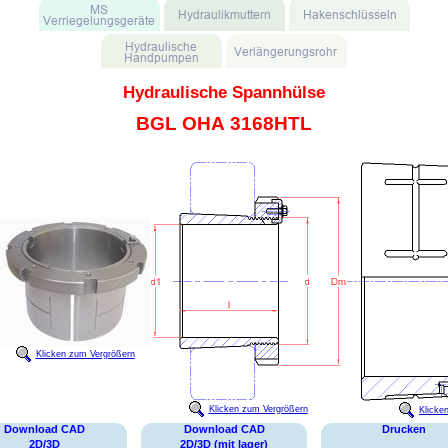
Hydraulische Spannhülse
BGL OHA 3168HTL
Klicken zum Vergrößern
Klicken zum Vergrößern
Klicke
Download CAD
Download CAD
Drucken
2D/3D
2D/3D (mit lager)