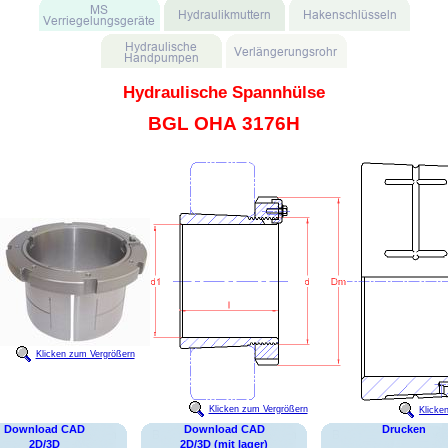
Hydraulische Spannhülse
BGL OHA 3176H
Klicken zum Vergrößern
Klicken zum Vergrößern
Klicke
Download CAD
Download CAD
Drucken
2D/3D
2D/3D (mit lager)