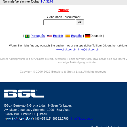
Normale Version verfügbar,
HA 3176
zurück
Suche nach Teilenummer:
|
Português
|
English
|
Español
|
Deutsch |
Wenn Sie nicht finden, wonach Sie suchen, oder ein spezielles Teil benötigen, kontaktiere
www.bgl.com.br
info@bgl.com.br
Dieser Katalog wurde mit der Absicht erstellt, eventuelle Fehler zu vermeiden. BGL behält sich das Recht v
vorherige Ankündigung zu ändern.
Copyright © 2006-2026 Bertoloto & Grotta Ltda. All rights reserved.
BGL - Bertoloto & Grotta Ltda. | Hülsen für Lager.
Av. Major José Levy Sobrinho, 1296 | Boa Vista
13486.190 | Limeira-SP | Brasil
|
+55 (19) 99392.2793 |
info@bgl.com.br