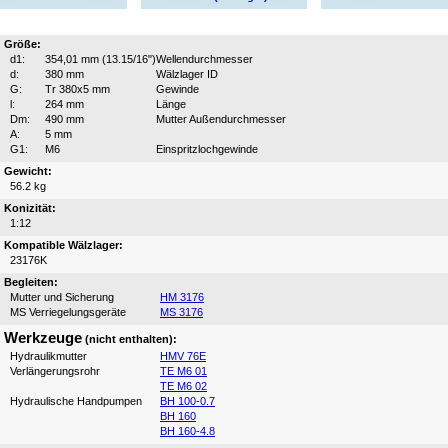
Größe:
d1:
354,01 mm (13.15/16")
Wellendurchmesser
d:
380 mm
Wälzlager ID
G:
Tr 380x5 mm
Gewinde
l:
264 mm
Länge
Dm:
490 mm
Mutter Außendurchmesser
A:
5 mm
G1:
M6
Einspritzlochgewinde
Gewicht:
56.2 kg
Konizität:
1:12
Kompatible Wälzlager:
23176K
Begleiten:
Mutter und Sicherung
HM 3176
MS Verriegelungsgeräte
MS 3176
Werkzeuge
(nicht enthalten):
Hydraulikmutter
HMV 76E
Verlängerungsrohr
TE M6 01
TE M6 02
Hydraulische Handpumpen
BH 100-0.7
BH 160
BH 160-4.8