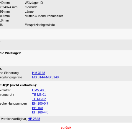
240 mm
Wälzlager ID
r 240x4 mm
Gewinde
199 mm
Länge
300 mm
Mutter Außendurchmesser
.8 mm
M6
Einspritzlochgewinde
:
:
le Wälzlager:
n:
und Sicherung
HM 3148
iegelungsgeräte
MS 3144-MS 3148
euge
(nicht enthalten):
ikmutter
HMV 48E
erungsrohr
TE M6 01
TE M6 02
ische Handpumpen
BH 100-0.7
BH 160
BH 160-4.8
 Version verfügbar,
HE 2348
zurück