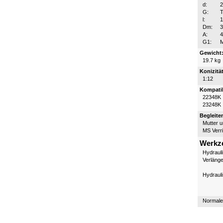
d:
G:
T
l:
Dm:
A:
4
G1:
Gewicht
19.7 kg
Konizität
1:12
Kompatib
22348K
23248K
Begleite
Mutter 
MS Verr
Werkz
Hydraul
Verläng
Hydraul
Normale