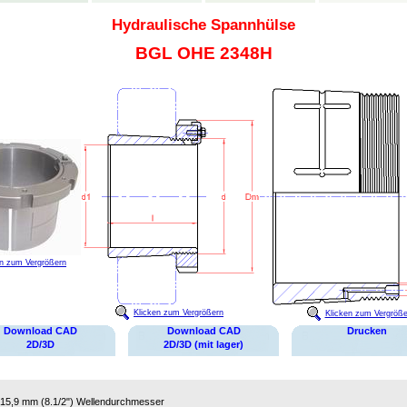
Hydraulische Spannhülse
BGL OHE 2348H
en zum Vergrößern
Klicken zum Vergrößern
Klicken zum Vergröße
Download CAD
Download CAD
Drucken
2D/3D
2D/3D (mit lager)
15,9 mm (8.1/2")
Wellendurchmesser