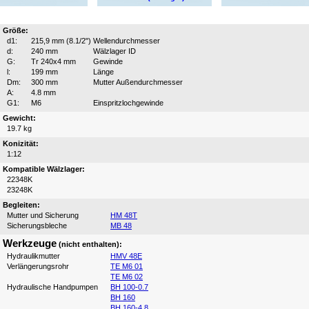
Größe:
d1:
215,9 mm (8.1/2")
Wellendurchmesser
d:
240 mm
Wälzlager ID
G:
Tr 240x4 mm
Gewinde
l:
199 mm
Länge
Dm:
300 mm
Mutter Außendurchmesser
A:
4.8 mm
G1:
M6
Einspritzlochgewinde
Gewicht:
19.7 kg
Konizität:
1:12
Kompatible Wälzlager:
22348K
23248K
Begleiten:
Mutter und Sicherung
HM 48T
Sicherungsbleche
MB 48
Werkzeuge
(nicht enthalten):
Hydraulikmutter
HMV 48E
Verlängerungsrohr
TE M6 01
TE M6 02
Hydraulische Handpumpen
BH 100-0.7
BH 160
BH 160-4.8