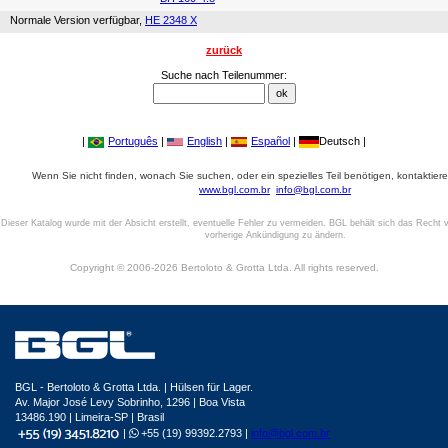
Normale Version verfügbar,
HE 2348 X
zurück
Suche nach Teilenummer:
|
Português
|
English
|
Español
|
Deutsch |
Wenn Sie nicht finden, wonach Sie suchen, oder ein spezielles Teil benötigen, kontaktiere
www.bgl.com.br
info@bgl.com.br
Dieser Katalog wurde mit der Absicht erstellt, eventuelle Fehler zu vermeiden. BGL behält sich das Recht v
vorherige Ankündigung zu ändern.
Copyright © 2006-2026 Bertoloto & Grotta Ltda. All rights reserved.
BGL - Bertoloto & Grotta Ltda. | Hülsen für Lager.
Av. Major José Levy Sobrinho, 1296 | Boa Vista
13486.190 | Limeira-SP | Brasil
|
+55 (19) 99392.2793 |
info@bgl.com.br