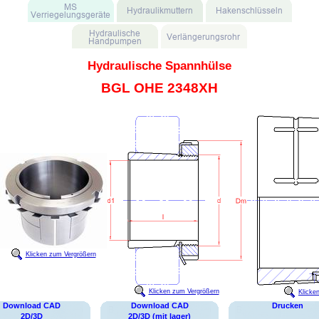
Hydraulische Spannhülse
BGL OHE 2348XH
Klicken zum Vergrößern
Klicken zum Vergrößern
Klicke
Download CAD
Download CAD
Drucken
2D/3D
2D/3D (mit lager)