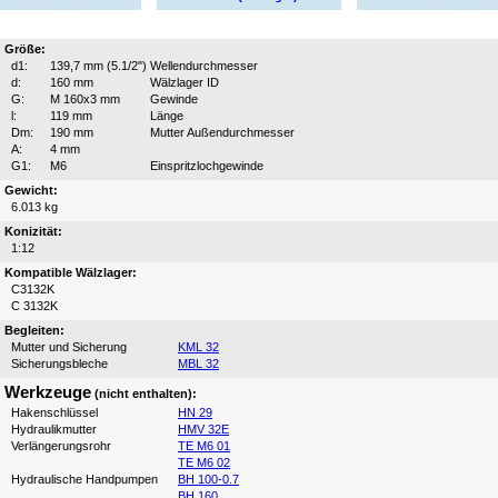
Größe:
d1:
139,7 mm (5.1/2")
Wellendurchmesser
d:
160 mm
Wälzlager ID
G:
M 160x3 mm
Gewinde
l:
119 mm
Länge
Dm:
190 mm
Mutter Außendurchmesser
A:
4 mm
G1:
M6
Einspritzlochgewinde
Gewicht:
6.013 kg
Konizität:
1:12
Kompatible Wälzlager:
C3132K
C 3132K
Begleiten:
Mutter und Sicherung
KML 32
Sicherungsbleche
MBL 32
Werkzeuge
(nicht enthalten):
Hakenschlüssel
HN 29
Hydraulikmutter
HMV 32E
Verlängerungsrohr
TE M6 01
TE M6 02
Hydraulische Handpumpen
BH 100-0.7
BH 160