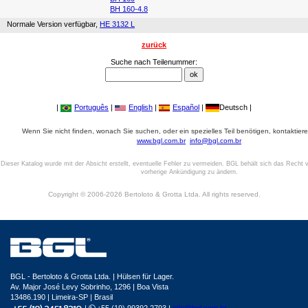
BH 160-4.8
Normale Version verfügbar,
HE 3132 L
zurück
Suche nach Teilenummer:
|
Português
|
English
|
Español
|
Deutsch |
Wenn Sie nicht finden, wonach Sie suchen, oder ein spezielles Teil benötigen, kontaktiere
www.bgl.com.br
info@bgl.com.br
Dieser Katalog wurde mit der Absicht erstellt, eventuelle Fehler zu vermeiden. BGL behält sich das Recht v
vorherige Ankündigung zu ändern.
Copyright © 2006-2026 Bertoloto & Grotta Ltda. All rights reserved.
BGL - Bertoloto & Grotta Ltda. | Hülsen für Lager.
Av. Major José Levy Sobrinho, 1296 | Boa Vista
13486.190 | Limeira-SP | Brasil