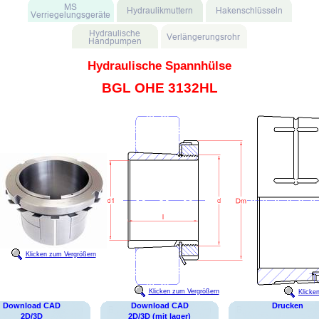
Hydraulische Spannhülse
BGL OHE 3132HL
Klicken zum Vergrößern
Klicken zum Vergrößern
Klicke
Download CAD
Download CAD
Drucken
2D/3D
2D/3D (mit lager)