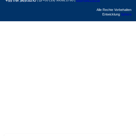
|
+55 (19) 99392.2793 |
info@bgl.com.br
Alle Rechte Vorbehalten
Entwicklung
Sphera