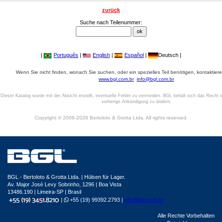
zurück
Suche nach Teilenummer:
|
Português
|
English
|
Español
|
Deutsch |
Wenn Sie nicht finden, wonach Sie suchen, oder ein spezielles Teil benötigen, kontaktiere
www.bgl.com.br
info@bgl.com.br
Dieser Katalog wurde mit der Absicht erstellt, eventuelle Fehler zu vermeiden. BGL behält sich das Recht v
vorherige Ankündigung zu ändern.
Copyright © 2006-2026 Bertoloto & Grotta Ltda. All rights reserved.
BGL - Bertoloto & Grotta Ltda. | Hülsen für Lager.
Av. Major José Levy Sobrinho, 1296 | Boa Vista
13486.190 | Limeira-SP | Brasil
|
+55 (19) 99392.2793 |
info@bgl.com.br
Alle Rechte Vorbehalten