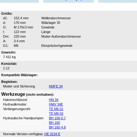
Größe:
d1:
152,4 mm
Wellendurchmesser
d:
170 mm
Wälzlager ID
G:
M 170x3 mm
Gewinde
l:
122 mm
Länge
Dm:
220 mm
Mutter Außendurchmesser
A:
3.4 mm
G1:
M6
Einspritzlochgewinde
Gewicht:
7.411 kg
Konizität:
1:12
Kompatible Wälzlager:
Begleiten:
Mutter und Sicherung
KMFE 34
Werkzeuge
(nicht enthalten):
Hakenschlüssel
HN 34
Hydraulikmutter
HMV 34E
Verlängerungsrohr
TE M6 01
TE M6 02
Hydraulische Handpumpen
BH 100-0.7
BH 160
BH 160-4.8
Normale Version verfügbar,
HE 3134 E