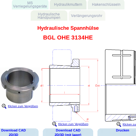
Hydraulische Spannhülse
BGL OHE 3134HE
Klicken zum Vergrößern
Klicken zum Vergrößern
Klicken z
Download CAD
Download CAD
Drucken
2D/3D
2D/3D (mit lager)