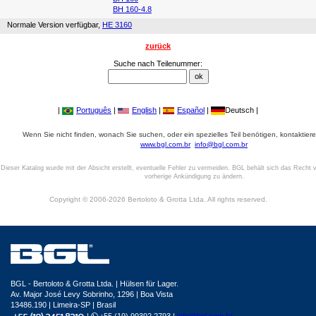
BH 160-4.8
Normale Version verfügbar,
HE 3160
zurück
Suche nach Teilenummer:
|
Português
|
English
|
Español
|
Deutsch |
Wenn Sie nicht finden, wonach Sie suchen, oder ein spezielles Teil benötigen, kontaktiere
www.bgl.com.br
info@bgl.com.br
Dieser Katalog wurde mit der Absicht erstellt, eventuelle Fehler zu vermeiden. BGL behält sich das Recht v
vorherige Ankündigung zu ändern.
Copyright © 2006-2026 Bertoloto & Grotta Ltda. All rights reserved.
BGL - Bertoloto & Grotta Ltda. | Hülsen für Lager.
Av. Major José Levy Sobrinho, 1296 | Boa Vista
13486.190 | Limeira-SP | Brasil