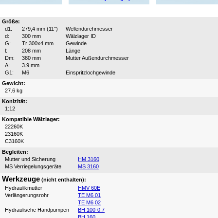
Größe:
d1:
279,4 mm (11")
Wellendurchmesser
d:
300 mm
Wälzlager ID
G:
Tr 300x4 mm
Gewinde
l:
208 mm
Länge
Dm:
380 mm
Mutter Außendurchmesser
A:
3.9 mm
G1:
M6
Einspritzlochgewinde
Gewicht:
27.6 kg
Konizität:
1:12
Kompatible Wälzlager:
22260K
23160K
C3160K
Begleiten:
Mutter und Sicherung
HM 3160
MS Verriegelungsgeräte
MS 3160
Werkzeuge
(nicht enthalten):
Hydraulikmutter
HMV 60E
Verlängerungsrohr
TE M6 01
TE M6 02
Hydraulische Handpumpen
BH 100-0.7
BH 160