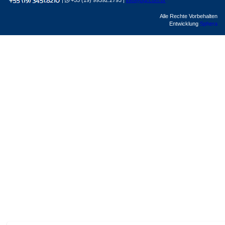
|
+55 (19) 99392.2793 |
info@bgl.com.br
Alle Rechte Vorbehalten
Entwicklung
Sphera