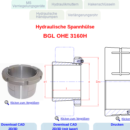
Hydraulische Spannhülse
BGL OHE 3160H
Klicken zum Vergrößern
Klicken zum Vergrößern
Klicke
Download CAD
Download CAD
Drucken
2D/3D
2D/3D (mit lager)