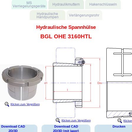
Hydraulische Spannhülse
BGL OHE 3160HTL
Klicken zum Vergrößern
Klicken zum Vergrößern
Klicke
Download CAD
Download CAD
Drucken
2D/3D
2D/3D (mit lager)