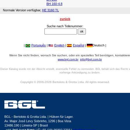
BH 160-4.8
Normale Version verfügbar,
HE 3160 TL
zurück
Suche nach Teilenummer:
|
Português
|
English
|
Español
|
Deutsch |
Wenn Sie nicht finden, wonach Sie suchen, oder ein spezielles Teil benötigen, kontaktiere
www.bgl.com.br
info@bgl.com.br
Dieser Katalog wurde mit der Absicht erstellt, eventuelle Fehler zu vermeiden. BGL behält sich das Recht v
vorherige Ankündigung zu ändern.
Copyright © 2006-2026 Bertoloto & Grotta Ltda. All rights reserved.
BGL - Bertoloto & Grotta Ltda. | Hülsen für Lager.
Av. Major José Levy Sobrinho, 1296 | Boa Vista
13486.190 | Limeira-SP | Brasil