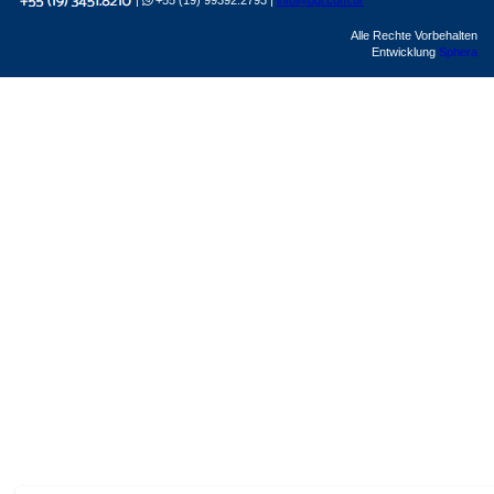
|
+55 (19) 99392.2793 |
info@bgl.com.br
Alle Rechte Vorbehalten
Entwicklung
Sphera