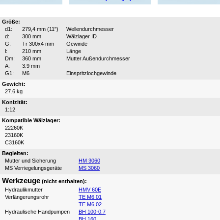
Größe:
d1:
279,4 mm (11")
Wellendurchmesser
d:
300 mm
Wälzlager ID
G:
Tr 300x4 mm
Gewinde
l:
210 mm
Länge
Dm:
360 mm
Mutter Außendurchmesser
A:
3.9 mm
G1:
M6
Einspritzlochgewinde
Gewicht:
27.6 kg
Konizität:
1:12
Kompatible Wälzlager:
22260K
23160K
C3160K
Begleiten:
Mutter und Sicherung
HM 3060
MS Verriegelungsgeräte
MS 3060
Werkzeuge
(nicht enthalten):
Hydraulikmutter
HMV 60E
Verlängerungsrohr
TE M6 01
TE M6 02
Hydraulische Handpumpen
BH 100-0.7
BH 160