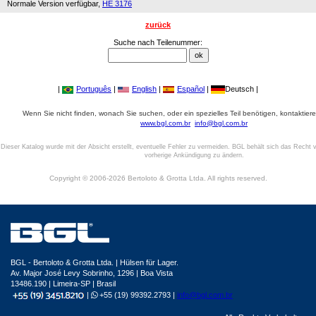
Normale Version verfügbar,
HE 3176
zurück
Suche nach Teilenummer:
|
Português
|
English
|
Español
|
Deutsch |
Wenn Sie nicht finden, wonach Sie suchen, oder ein spezielles Teil benötigen, kontaktiere
www.bgl.com.br
info@bgl.com.br
Dieser Katalog wurde mit der Absicht erstellt, eventuelle Fehler zu vermeiden. BGL behält sich das Recht v
vorherige Ankündigung zu ändern.
Copyright © 2006-2026 Bertoloto & Grotta Ltda. All rights reserved.
BGL - Bertoloto & Grotta Ltda. | Hülsen für Lager.
Av. Major José Levy Sobrinho, 1296 | Boa Vista
13486.190 | Limeira-SP | Brasil
|
+55 (19) 99392.2793 |
info@bgl.com.br