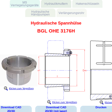
Hydraulische Spannhülse
BGL OHE 3176H
Klicken zum Vergrößern
Klicken zum Vergrößern
Klicke
Download CAD
Download CAD
Drucken
2D/3D
2D/3D (mit lager)