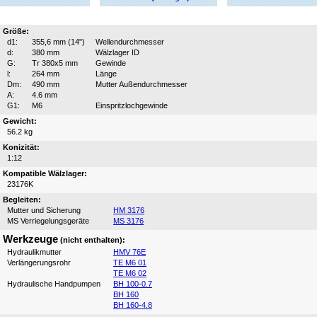
Größe:
d1:
355,6 mm (14")
Wellendurchmesser
d:
380 mm
Wälzlager ID
G:
Tr 380x5 mm
Gewinde
l:
264 mm
Länge
Dm:
490 mm
Mutter Außendurchmesser
A:
4.6 mm
G1:
M6
Einspritzlochgewinde
Gewicht:
56.2 kg
Konizität:
1:12
Kompatible Wälzlager:
23176K
Begleiten:
Mutter und Sicherung
HM 3176
MS Verriegelungsgeräte
MS 3176
Werkzeuge
(nicht enthalten):
Hydraulikmutter
HMV 76E
Verlängerungsrohr
TE M6 01
TE M6 02
Hydraulische Handpumpen
BH 100-0.7
BH 160
BH 160-4.8