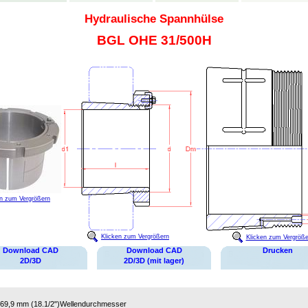
Hydraulische Spannhülse
BGL OHE 31/500H
en zum Vergrößern
Klicken zum Vergrößern
Klicken zum Vergröße
Download CAD
Download CAD
Drucken
2D/3D
2D/3D (mit lager)
69,9 mm (18.1/2")
Wellendurchmesser