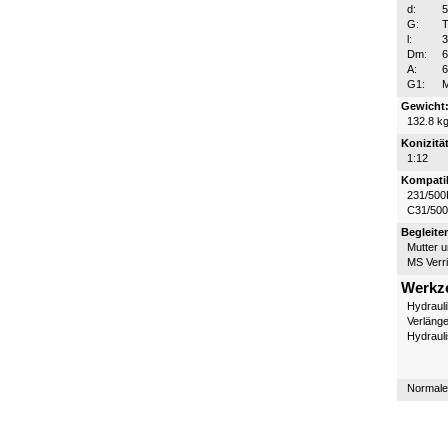
d:
G:
T
l:
Dm:
A:
G1:
Gewicht
132.8 k
Konizität
1:12
Kompatib
231/500
C31/50
Begleite
Mutter 
MS Verr
Werkz
Hydraul
Verläng
Hydraul
Normale