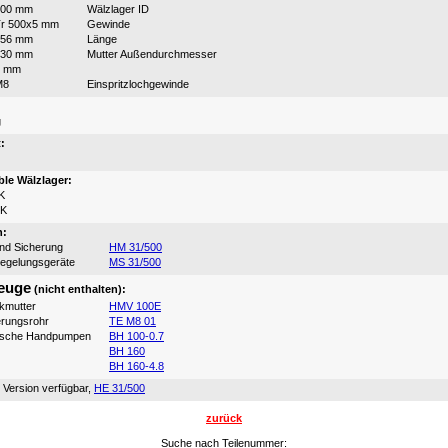
500 mm
Wälzlager ID
r 500x5 mm
Gewinde
356 mm
Länge
630 mm
Mutter Außendurchmesser
6 mm
M8
Einspritzlochgewinde
:
g
:
le Wälzlager:
K
0K
n:
und Sicherung
HM 31/500
iegelungsgeräte
MS 31/500
euge
(nicht enthalten):
ikmutter
HMV 100E
erungsrohr
TE M8 01
ische Handpumpen
BH 100-0.7
BH 160
BH 160-4.8
 Version verfügbar,
HE 31/500
zurück
Suche nach Teilenummer: