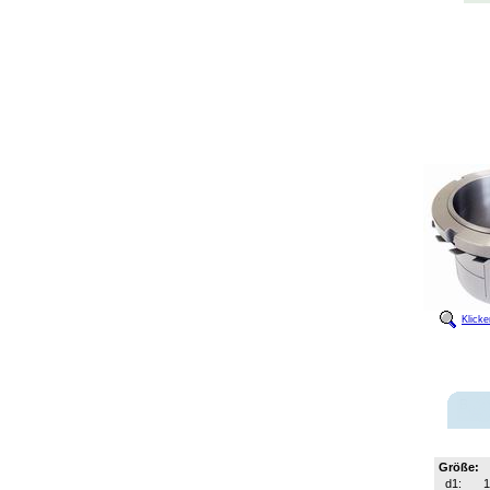
Klick
Größe:
d1:
1