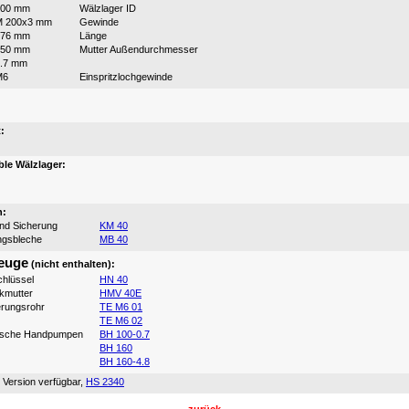
200 mm
Wälzlager ID
M 200x3 mm
Gewinde
176 mm
Länge
250 mm
Mutter Außendurchmesser
.7 mm
M6
Einspritzlochgewinde
:
:
le Wälzlager:
n:
und Sicherung
KM 40
ngsbleche
MB 40
euge
(nicht enthalten):
hlüssel
HN 40
ikmutter
HMV 40E
erungsrohr
TE M6 01
TE M6 02
ische Handpumpen
BH 100-0.7
BH 160
BH 160-4.8
 Version verfügbar,
HS 2340
zurück