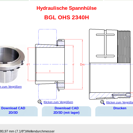
Hydraulische Spannhülse
BGL OHS 2340H
en zum Vergrößern
Klicken zum Vergrößern
Klicken zum Vergröße
Download CAD
Download CAD
Drucken
2D/3D
2D/3D (mit lager)
80,97 mm (7.1/8")
Wellendurchmesser