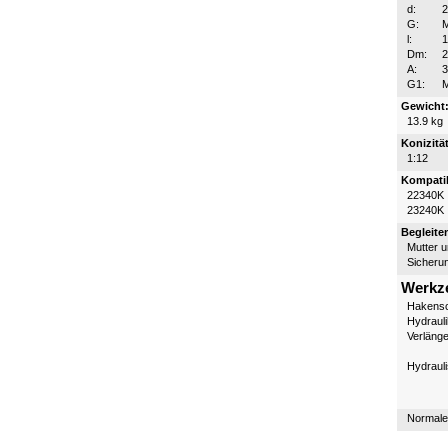
d:
G:
l:
Dm:
A:
3
G1:
Gewicht
13.9 kg
Konizität
1:12
Kompatib
22340K
23240K
Begleite
Mutter 
Sicheru
Werkz
Hakensc
Hydraul
Verläng
Hydraul
Normale