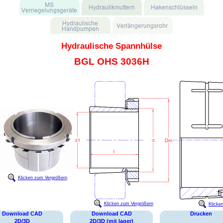
Hydraulische Spannhülse
BGL OHS 3036H
Klicken zum Vergrößern
Klicken zum Vergrößern
Klicke
Download CAD
Download CAD
Drucken
2D/3D
2D/3D (mit lager)