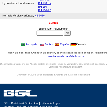
Hydraulische Handpumpen
BH 100-0.7
BH 160
BH 160-4.8
Normale Version verfügbar,
HS 3036
zurück
Suche nach Teilenummer:
|
Português
|
English
|
Español
|
Deutsch |
Wenn Sie nicht finden, wonach Sie suchen, oder ein spezielles Teil benötigen, kontaktiere
www.bgl.com.br
info@bgl.com.br
Dieser Katalog wurde mit der Absicht erstellt, eventuelle Fehler zu vermeiden. BGL behält sich das Recht v
vorherige Ankündigung zu ändern.
Copyright © 2006-2026 Bertoloto & Grotta Ltda. All rights reserved.
BGL - Bertoloto & Grotta Ltda. | Hülsen für Lager.
Av. Major José Levy Sobrinho, 1296 | Boa Vista