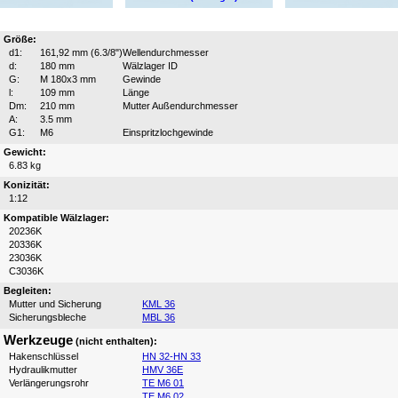
Größe:
d1:
161,92 mm (6.3/8")
Wellendurchmesser
d:
180 mm
Wälzlager ID
G:
M 180x3 mm
Gewinde
l:
109 mm
Länge
Dm:
210 mm
Mutter Außendurchmesser
A:
3.5 mm
G1:
M6
Einspritzlochgewinde
Gewicht:
6.83 kg
Konizität:
1:12
Kompatible Wälzlager:
20236K
20336K
23036K
C3036K
Begleiten:
Mutter und Sicherung
KML 36
Sicherungsbleche
MBL 36
Werkzeuge
(nicht enthalten):
Hakenschlüssel
HN 32-HN 33
Hydraulikmutter
HMV 36E
Verlängerungsrohr
TE M6 01
TE M6 02