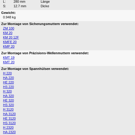
L:
280 mm
Länge
S:
12.7 mm
Dicke
Gewicht:
0.948 kg
Zur Montage von Sicherungsmuttern verwendet:
ZM 100
KM 20
KM 20 12F
KMFE 20
KMP 20
Zur Montage von Präzisions-Wellenmuttern verwendet:
KMT 19
KMT 20
Zur Montage von Spannhülsen verwendet:
H 220
HA 220
HE 220
HS 220
H 320
HA 320
HE 320
HS 320
H 3120
HA 3120
HE 3120
HS 3120
H 2320
HA 2320