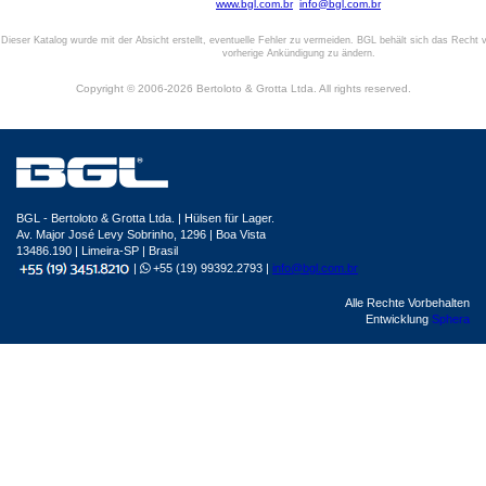
www.bgl.com.br
info@bgl.com.br
Dieser Katalog wurde mit der Absicht erstellt, eventuelle Fehler zu vermeiden. BGL behält sich das Recht v
vorherige Ankündigung zu ändern.
Copyright © 2006-2026 Bertoloto & Grotta Ltda. All rights reserved.
BGL - Bertoloto & Grotta Ltda. | Hülsen für Lager.
Av. Major José Levy Sobrinho, 1296 | Boa Vista
13486.190 | Limeira-SP | Brasil
|
+55 (19) 99392.2793 |
info@bgl.com.br
Alle Rechte Vorbehalten
Entwicklung
Sphera