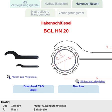
Hakenschlüssel
BGL HN 20
Klicken zum Vergrößern
Klicken zum Vergrößern
Download CAD
Drucken
2D/3D
Größe:
Dm:
130 mm
Mutter Außendurchmesser
F:
5 mm
Zahnbreite