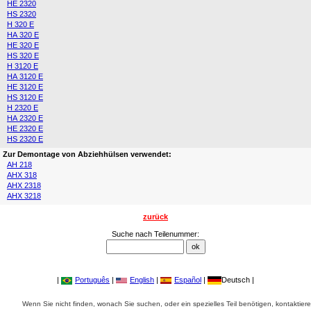
HE 2320
HS 2320
H 320 E
HA 320 E
HE 320 E
HS 320 E
H 3120 E
HA 3120 E
HE 3120 E
HS 3120 E
H 2320 E
HA 2320 E
HE 2320 E
HS 2320 E
Zur Demontage von Abziehhülsen verwendet:
AH 218
AHX 318
AHX 2318
AHX 3218
zurück
Suche nach Teilenummer:
|
Português
|
English
|
Español
|
Deutsch |
Wenn Sie nicht finden, wonach Sie suchen, oder ein spezielles Teil benötigen, kontaktiere