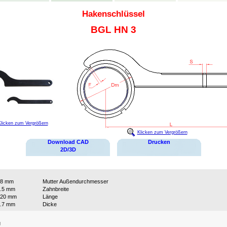
Hakenschlüssel
BGL HN 3
licken zum Vergrößern
Klicken zum Vergrößern
Download CAD
Drucken
2D/3D
28 mm
Mutter Außendurchmesser
.5 mm
Zahnbreite
120 mm
Länge
.7 mm
Dicke
:
g