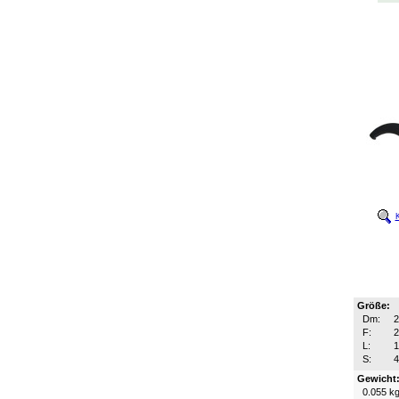
K
Größe:
Dm:
F:
2
L:
S:
4
Gewicht
0.055 k