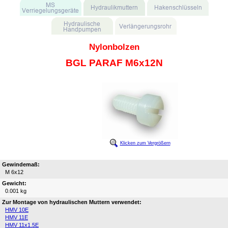
Nylonbolzen
BGL PARAF M6x12N
Klicken zum Vergrößern
Gewindemaß:
M 6x12
Gewicht:
0.001 kg
Zur Montage von hydraulischen Muttern verwendet:
HMV 10E
HMV 11E
HMV 11x1.5E