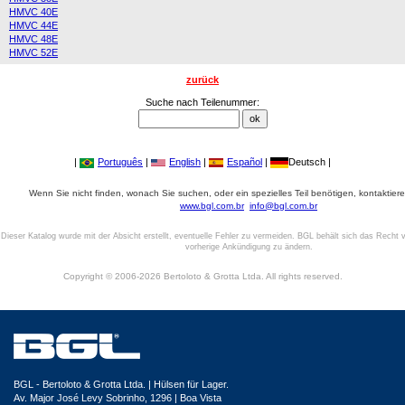
HMVC 40E
HMVC 44E
HMVC 48E
HMVC 52E
zurück
Suche nach Teilenummer:
|
Português
|
English
|
Español
|
Deutsch |
Wenn Sie nicht finden, wonach Sie suchen, oder ein spezielles Teil benötigen, kontaktiere
www.bgl.com.br
info@bgl.com.br
Dieser Katalog wurde mit der Absicht erstellt, eventuelle Fehler zu vermeiden. BGL behält sich das Recht v
vorherige Ankündigung zu ändern.
Copyright © 2006-2026 Bertoloto & Grotta Ltda. All rights reserved.
BGL - Bertoloto & Grotta Ltda. | Hülsen für Lager.
Av. Major José Levy Sobrinho, 1296 | Boa Vista