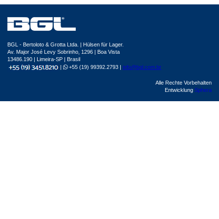
BGL - Bertoloto & Grotta Ltda. | Hülsen für Lager.
Av. Major José Levy Sobrinho, 1296 | Boa Vista
13486.190 | Limeira-SP | Brasil
|
+55 (19) 99392.2793 |
info@bgl.com.br
Alle Rechte Vorbehalten
Entwicklung
Sphera