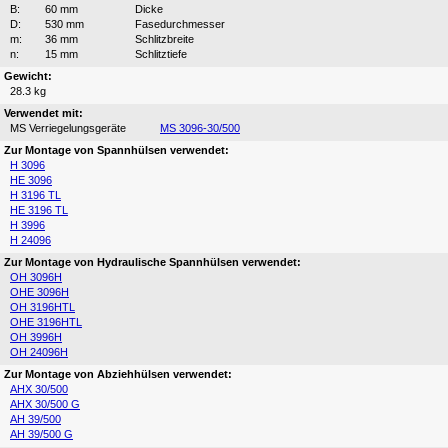
B:
60 mm
Dicke
D:
530 mm
Fasedurchmesser
m:
36 mm
Schlitzbreite
n:
15 mm
Schlitztiefe
Gewicht:
28.3 kg
Verwendet mit:
MS Verriegelungsgeräte
MS 3096-30/500
Zur Montage von Spannhülsen verwendet:
H 3096
HE 3096
H 3196 TL
HE 3196 TL
H 3996
H 24096
Zur Montage von Hydraulische Spannhülsen verwendet:
OH 3096H
OHE 3096H
OH 3196HTL
OHE 3196HTL
OH 3996H
OH 24096H
Zur Montage von Abziehhülsen verwendet:
AHX 30/500
AHX 30/500 G
AH 39/500
AH 39/500 G