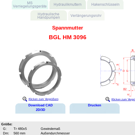
Spannmutter
BGL HM 3096
Klicken zum Vergrößern
Klicken zum Vergr
Download CAD
Drucken
2D/3D
Größe:
G:
Tr 480x5
Gewindemaß
Dm:
560 mm
Außendurchmesser