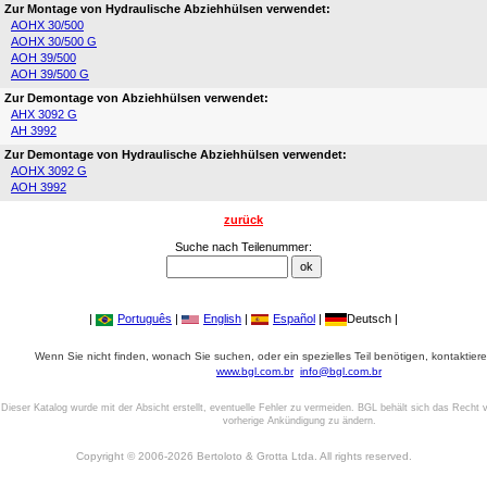
Zur Montage von Hydraulische Abziehhülsen verwendet:
AOHX 30/500
AOHX 30/500 G
AOH 39/500
AOH 39/500 G
Zur Demontage von Abziehhülsen verwendet:
AHX 3092 G
AH 3992
Zur Demontage von Hydraulische Abziehhülsen verwendet:
AOHX 3092 G
AOH 3992
zurück
Suche nach Teilenummer:
|
Português
|
English
|
Español
|
Deutsch |
Wenn Sie nicht finden, wonach Sie suchen, oder ein spezielles Teil benötigen, kontaktiere
www.bgl.com.br
info@bgl.com.br
Dieser Katalog wurde mit der Absicht erstellt, eventuelle Fehler zu vermeiden. BGL behält sich das Recht v
vorherige Ankündigung zu ändern.
Copyright © 2006-2026 Bertoloto & Grotta Ltda. All rights reserved.