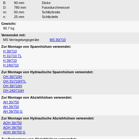
B:
90 mm
Dicke
D:
780 mm
Fasedurchmesser
m:
50 mm
Schlitzbreite
n:
25 mm
Schlitztiefe
Gewicht:
90.7 kg
Verwendet mit:
MS Verriegelungsgeräte
MS 30/710
Zur Montage von Spannhülsen verwendet:
H 30/710
H 31/710 TL
H 39/710
H 240/710
Zur Montage von Hydraulische Spannhülsen verwendet:
OH 30/710H
OH 31/710HTL
OH 39/710H
OH 240/710H
Zur Montage von Abziehhülsen verwendet:
AH 30/750
AH 39/750
AH 39/750 G
Zur Montage von Hydraulische Abziehhülsen verwendet:
AOH 30/750
AOH 39/750
AOH 39/750 G