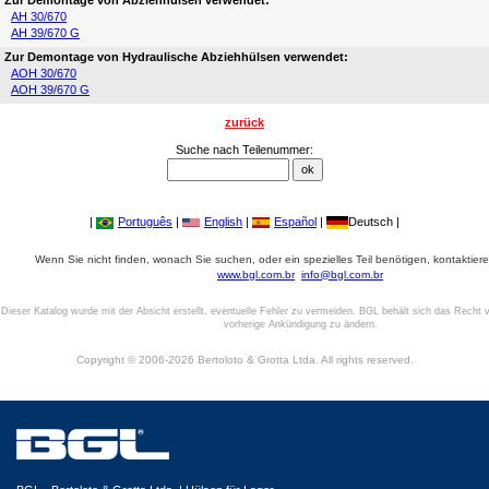
Zur Demontage von Abziehhülsen verwendet:
AH 30/670
AH 39/670 G
Zur Demontage von Hydraulische Abziehhülsen verwendet:
AOH 30/670
AOH 39/670 G
zurück
Suche nach Teilenummer:
|
Português
|
English
|
Español
|
Deutsch |
Wenn Sie nicht finden, wonach Sie suchen, oder ein spezielles Teil benötigen, kontaktiere
www.bgl.com.br
info@bgl.com.br
Dieser Katalog wurde mit der Absicht erstellt, eventuelle Fehler zu vermeiden. BGL behält sich das Recht v
vorherige Ankündigung zu ändern.
Copyright © 2006-2026 Bertoloto & Grotta Ltda. All rights reserved.