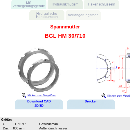
Spannmutter
BGL HM 30/710
Klicken zum Vergrößern
Klicken zum Vergr
Download CAD
Drucken
2D/3D
Größe:
G:
Tr 710x7
Gewindemaß
Dm:
830 mm
Außendurchmesser