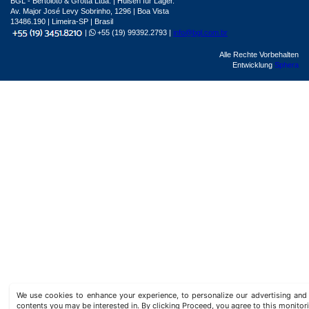
BGL - Bertoloto & Grotta Ltda. | Hülsen für Lager.
Av. Major José Levy Sobrinho, 1296 | Boa Vista
13486.190 | Limeira-SP | Brasil
|
+55 (19) 99392.2793 |
info@bgl.com.br
Alle Rechte Vorbehalten
Entwicklung
Sphera
We use cookies to enhance your experience, to personalize our advertising a
contents you may be interested in. By clicking Proceed, you agree to this monitor