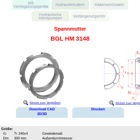
Spannmutter
BGL HM 3148
Klicken zum Vergrößern
Klicken zum Vergr
Download CAD
Drucken
2D/3D
Größe:
G:
Tr 240x4
Gewindemaß
Dm:
300 mm
Außendurchmesser