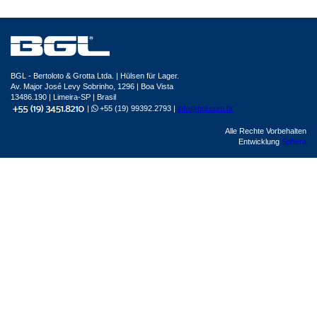
BGL - Bertoloto & Grotta Ltda. | Hülsen für Lager.
Av. Major José Levy Sobrinho, 1296 | Boa Vista
13486.190 | Limeira-SP | Brasil
|
+55 (19) 99392.2793 |
info@bgl.com.br
Alle Rechte Vorbehalten
Entwicklung
Sphera