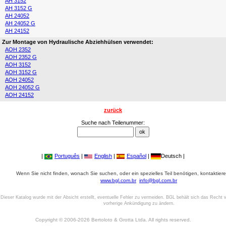
AH 3152
AH 3152 G
AH 24052
AH 24052 G
AH 24152
Zur Montage von Hydraulische Abziehhülsen verwendet:
AOH 2352
AOH 2352 G
AOH 3152
AOH 3152 G
AOH 24052
AOH 24052 G
AOH 24152
zurück
Suche nach Teilenummer:
|
Português
|
English
|
Español
|
Deutsch |
Wenn Sie nicht finden, wonach Sie suchen, oder ein spezielles Teil benötigen, kontaktiere
www.bgl.com.br
info@bgl.com.br
Dieser Katalog wurde mit der Absicht erstellt, eventuelle Fehler zu vermeiden. BGL behält sich das Recht v
vorherige Ankündigung zu ändern.
Copyright © 2006-2026 Bertoloto & Grotta Ltda. All rights reserved.