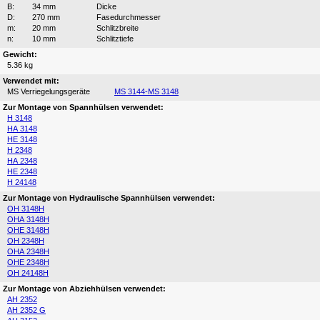
B:
34 mm
Dicke
D:
270 mm
Fasedurchmesser
m:
20 mm
Schlitzbreite
n:
10 mm
Schlitztiefe
Gewicht:
5.36 kg
Verwendet mit:
MS Verriegelungsgeräte
MS 3144-MS 3148
Zur Montage von Spannhülsen verwendet:
H 3148
HA 3148
HE 3148
H 2348
HA 2348
HE 2348
H 24148
Zur Montage von Hydraulische Spannhülsen verwendet:
OH 3148H
OHA 3148H
OHE 3148H
OH 2348H
OHA 2348H
OHE 2348H
OH 24148H
Zur Montage von Abziehhülsen verwendet:
AH 2352
AH 2352 G