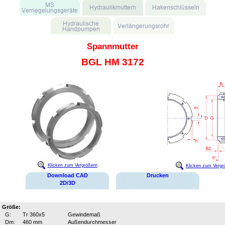
Spannmutter
BGL HM 3172
Klicken zum Vergrößern
Klicken zum Vergr
Download CAD
Drucken
2D/3D
Größe:
G:
Tr 360x5
Gewindemaß
Dm:
460 mm
Außendurchmesser