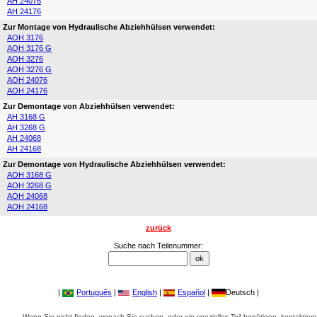
AH 24076
AH 24176
Zur Montage von Hydraulische Abziehhülsen verwendet:
AOH 3176
AOH 3176 G
AOH 3276
AOH 3276 G
AOH 24076
AOH 24176
Zur Demontage von Abziehhülsen verwendet:
AH 3168 G
AH 3268 G
AH 24068
AH 24168
Zur Demontage von Hydraulische Abziehhülsen verwendet:
AOH 3168 G
AOH 3268 G
AOH 24068
AOH 24168
zurück
Suche nach Teilenummer:
|
Português
|
English
|
Español
|
Deutsch |
Wenn Sie nicht finden, wonach Sie suchen, oder ein spezielles Teil benötigen, kontaktiere