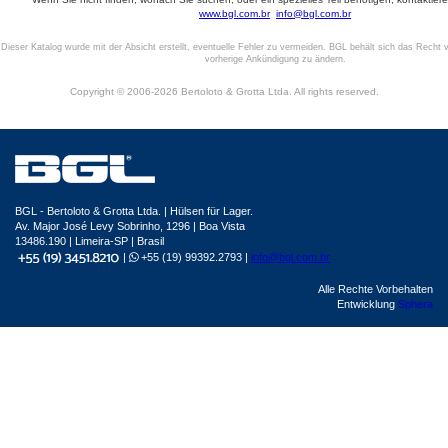
www.bgl.com.br
info@bgl.com.br
Dieser Katalog wurde mit der Absicht erstellt, eventuelle Fehler zu vermeiden. BGL behält sich das Recht v
vorherige Ankündigung zu ändern.
Copyright © 2006-2026 Bertoloto & Grotta Ltda. All rights reserved.
BGL - Bertoloto & Grotta Ltda. | Hülsen für Lager.
Av. Major José Levy Sobrinho, 1296 | Boa Vista
13486.190 | Limeira-SP | Brasil
|
+55 (19) 99392.2793 |
info@bgl.com.br
Alle Rechte Vorbehalten
Entwicklung
Sphera