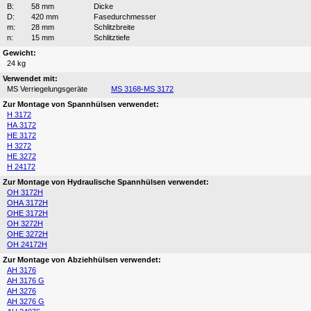
B:
58 mm
Dicke
D:
420 mm
Fasedurchmesser
m:
28 mm
Schlitzbreite
n:
15 mm
Schlitztiefe
Gewicht:
24 kg
Verwendet mit:
MS Verriegelungsgeräte
MS 3168-MS 3172
Zur Montage von Spannhülsen verwendet:
H 3172
HA 3172
HE 3172
H 3272
HE 3272
H 24172
Zur Montage von Hydraulische Spannhülsen verwendet:
OH 3172H
OHA 3172H
OHE 3172H
OH 3272H
OHE 3272H
OH 24172H
Zur Montage von Abziehhülsen verwendet:
AH 3176
AH 3176 G
AH 3276
AH 3276 G