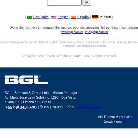
|
Português
|
English
|
Español
|
Deutsch |
Wenn Sie nicht finden, wonach Sie suchen, oder ein spezielles Teil benötigen, kontaktiere
www.bgl.com.br
info@bgl.com.br
Dieser Katalog wurde mit der Absicht erstellt, eventuelle Fehler zu vermeiden. BGL behält sich das Recht v
vorherige Ankündigung zu ändern.
Copyright © 2006-2026 Bertoloto & Grotta Ltda. All rights reserved.
BGL - Bertoloto & Grotta Ltda. | Hülsen für Lager.
Av. Major José Levy Sobrinho, 1296 | Boa Vista
13486.190 | Limeira-SP | Brasil
|
+55 (19) 99392.2793 |
info@bgl.com.br
Alle Rechte Vorbehalten
Entwicklung
Sphera