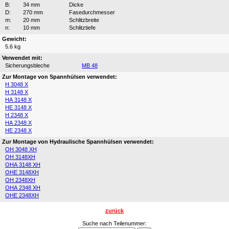
B:
34 mm
Dicke
D:
270 mm
Fasedurchmesser
m:
20 mm
Schlitzbreite
n:
10 mm
Schlitztiefe
Gewicht:
5.6 kg
Verwendet mit:
Sicherungsbleche
MB 48
Zur Montage von Spannhülsen verwendet:
H 3048 X
H 3148 X
HA 3148 X
HE 3148 X
H 2348 X
HA 2348 X
HE 2348 X
Zur Montage von Hydraulische Spannhülsen verwendet:
OH 3048 XH
OH 3148XH
OHA 3148 XH
OHE 3148XH
OH 2348XH
OHA 2348 XH
OHE 2348XH
zurück
Suche nach Teilenummer: