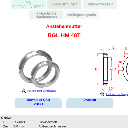
Anziehenmutter
BGL HM 48T
Klicken zum Vergrößern
Klicken zum Vergr
Download CAD
Drucken
2D/3D
Größe:
G:
Tr 240x4
Gewindemaß
Dm:
300 mm
Außendurchmesser