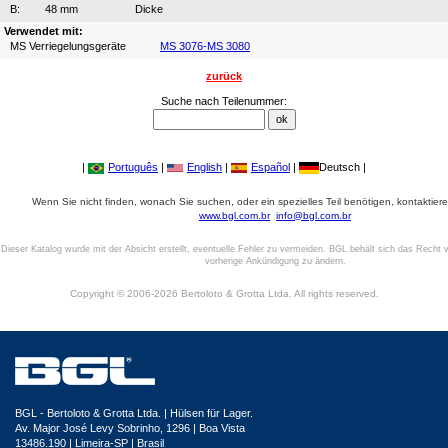
B:
48 mm
Dicke
Verwendet mit:
MS Verriegelungsgeräte
MS 3076-MS 3080
zurück
Suche nach Teilenummer:
|
Português
|
English
|
Español
|
Deutsch |
Wenn Sie nicht finden, wonach Sie suchen, oder ein spezielles Teil benötigen, kontaktiere
www.bgl.com.br
info@bgl.com.br
Dieser Katalog wurde mit der Absicht erstellt, eventuelle Fehler zu vermeiden. BGL behält sich das Recht v
vorherige Ankündigung zu ändern.
Copyright © 2006-2026 Bertoloto & Grotta Ltda. All rights reserved.
BGL - Bertoloto & Grotta Ltda. | Hülsen für Lager.
Av. Major José Levy Sobrinho, 1296 | Boa Vista
13486.190 | Limeira-SP | Brasil