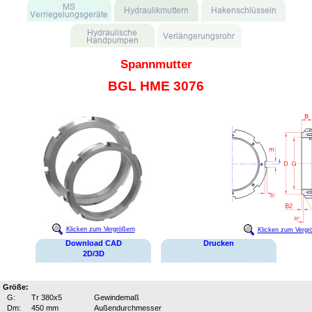
Spannmutter
BGL HME 3076
Klicken zum Vergrößern
Klicken zum Vergr
Download CAD
Drucken
2D/3D
Größe:
G:
Tr 380x5
Gewindemaß
Dm:
450 mm
Außendurchmesser