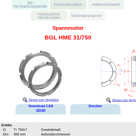
Spannmutter
BGL HME 31/750
Klicken zum Vergrößern
Klicken zum Vergr
Download CAD
Drucken
2D/3D
Größe:
G:
Tr 750x7
Gewindemaß
Dm:
950 mm
Außendurchmesser