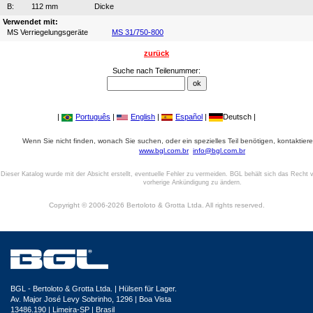
B:
112 mm
Dicke
Verwendet mit:
MS Verriegelungsgeräte
MS 31/750-800
zurück
Suche nach Teilenummer:
|
Português
|
English
|
Español
|
Deutsch |
Wenn Sie nicht finden, wonach Sie suchen, oder ein spezielles Teil benötigen, kontaktiere
www.bgl.com.br
info@bgl.com.br
Dieser Katalog wurde mit der Absicht erstellt, eventuelle Fehler zu vermeiden. BGL behält sich das Recht v
vorherige Ankündigung zu ändern.
Copyright © 2006-2026 Bertoloto & Grotta Ltda. All rights reserved.
BGL - Bertoloto & Grotta Ltda. | Hülsen für Lager.
Av. Major José Levy Sobrinho, 1296 | Boa Vista
13486.190 | Limeira-SP | Brasil