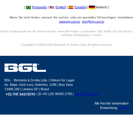
|
Português
|
English
|
Español
|
Deutsch |
Wenn Sie nicht finden, wonach Sie suchen, oder ein spezielles Teil benötigen, kontaktiere
www.bgl.com.br
info@bgl.com.br
Dieser Katalog wurde mit der Absicht erstellt, eventuelle Fehler zu vermeiden. BGL behält sich das Recht v
vorherige Ankündigung zu ändern.
Copyright © 2006-2026 Bertoloto & Grotta Ltda. All rights reserved.
BGL - Bertoloto & Grotta Ltda. | Hülsen für Lager.
Av. Major José Levy Sobrinho, 1296 | Boa Vista
13486.190 | Limeira-SP | Brasil
|
+55 (19) 99392.2793 |
info@bgl.com.br
Alle Rechte Vorbehalten
Entwicklung
Sphera