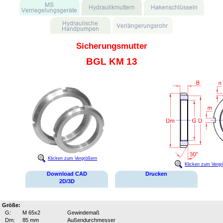
Sicherungsmutter
BGL KM 13
Klicken zum Vergrößern
Klicken zum Vergr
Download CAD
Drucken
2D/3D
Größe:
G:
M 65x2
Gewindemaß
Dm:
85 mm
Außendurchmesser