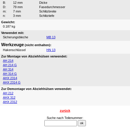
B:
12 mm
Dicke
D:
79 mm
Fasedurchmesser
m:
7 mm
Schlitzbreite
n:
3 mm
Schlitztiefe
Gewicht:
0.187 kg
Verwendet mit:
Sicherungsbleche
MB 13
Werkzeuge
(nicht enthalten):
Hakenschlüssel
HN 13
Zur Montage von Abziehhülsen verwendet:
AH 214
AH 214 G
AH 314
AH 314 G
AHX 2314
AHX 2314 G
Zur Demontage von Abziehhülsen verwendet:
AH 212
AHX 312
AHX 2312
zurück
Suche nach Teilenummer: