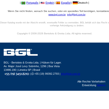
|
Português
|
English
|
Español
|
Deutsch |
Wenn Sie nicht finden, wonach Sie suchen, oder ein spezielles Teil benötigen, kontaktiere
www.bgl.com.br
info@bgl.com.br
Dieser Katalog wurde mit der Absicht erstellt, eventuelle Fehler zu vermeiden. BGL behält sich das Recht v
vorherige Ankündigung zu ändern.
Copyright © 2006-2026 Bertoloto & Grotta Ltda. All rights reserved.
BGL - Bertoloto & Grotta Ltda. | Hülsen für Lager.
Av. Major José Levy Sobrinho, 1296 | Boa Vista
13486.190 | Limeira-SP | Brasil
|
+55 (19) 99392.2793 |
info@bgl.com.br
Alle Rechte Vorbehalten
Entwicklung
Sphera