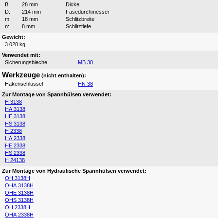
B:
28 mm
Dicke
D:
214 mm
Fasedurchmesser
m:
18 mm
Schlitzbreite
n:
8 mm
Schlitztiefe
Gewicht:
3.028 kg
Verwendet mit:
Sicherungsbleche
MB 38
Werkzeuge
(nicht enthalten):
Hakenschlüssel
HN 38
Zur Montage von Spannhülsen verwendet:
H 3138
HA 3138
HE 3138
HS 3138
H 2338
HA 2338
HE 2338
HS 2338
H 24138
Zur Montage von Hydraulische Spannhülsen verwendet:
OH 3138H
OHA 3138H
OHE 3138H
OHS 3138H
OH 2338H
OHA 2338H