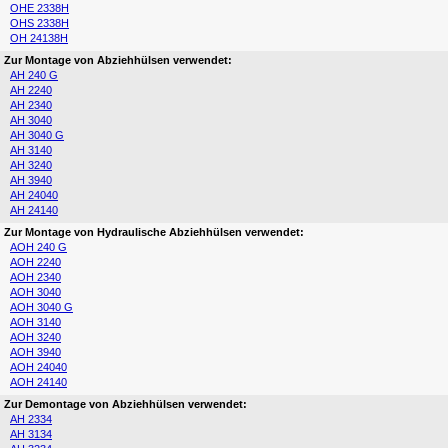
OHE 2338H
OHS 2338H
OH 24138H
Zur Montage von Abziehhülsen verwendet:
AH 240 G
AH 2240
AH 2340
AH 3040
AH 3040 G
AH 3140
AH 3240
AH 3940
AH 24040
AH 24140
Zur Montage von Hydraulische Abziehhülsen verwendet:
AOH 240 G
AOH 2240
AOH 2340
AOH 3040
AOH 3040 G
AOH 3140
AOH 3240
AOH 3940
AOH 24040
AOH 24140
Zur Demontage von Abziehhülsen verwendet:
AH 2334
AH 3134