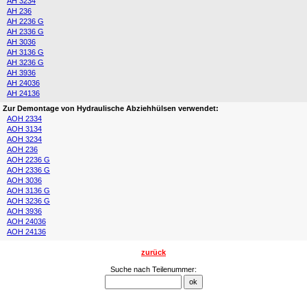
AH 3234
AH 236
AH 2236 G
AH 2336 G
AH 3036
AH 3136 G
AH 3236 G
AH 3936
AH 24036
AH 24136
Zur Demontage von Hydraulische Abziehhülsen verwendet:
AOH 2334
AOH 3134
AOH 3234
AOH 236
AOH 2236 G
AOH 2336 G
AOH 3036
AOH 3136 G
AOH 3236 G
AOH 3936
AOH 24036
AOH 24136
zurück
Suche nach Teilenummer: