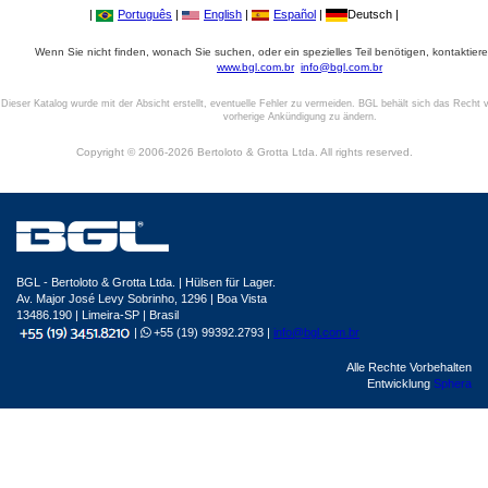
|
Português
|
English
|
Español
|
Deutsch |
Wenn Sie nicht finden, wonach Sie suchen, oder ein spezielles Teil benötigen, kontaktiere
www.bgl.com.br
info@bgl.com.br
Dieser Katalog wurde mit der Absicht erstellt, eventuelle Fehler zu vermeiden. BGL behält sich das Recht v
vorherige Ankündigung zu ändern.
Copyright © 2006-2026 Bertoloto & Grotta Ltda. All rights reserved.
BGL - Bertoloto & Grotta Ltda. | Hülsen für Lager.
Av. Major José Levy Sobrinho, 1296 | Boa Vista
13486.190 | Limeira-SP | Brasil
|
+55 (19) 99392.2793 |
info@bgl.com.br
Alle Rechte Vorbehalten
Entwicklung
Sphera