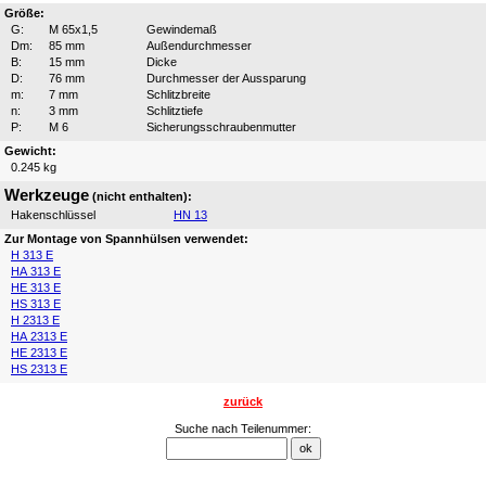
Größe:
G:
M 65x1,5
Gewindemaß
Dm:
85 mm
Außendurchmesser
B:
15 mm
Dicke
D:
76 mm
Durchmesser der Aussparung
m:
7 mm
Schlitzbreite
n:
3 mm
Schlitztiefe
P:
M 6
Sicherungsschraubenmutter
Gewicht:
0.245 kg
Werkzeuge
(nicht enthalten):
Hakenschlüssel
HN 13
Zur Montage von Spannhülsen verwendet:
H 313 E
HA 313 E
HE 313 E
HS 313 E
H 2313 E
HA 2313 E
HE 2313 E
HS 2313 E
zurück
Suche nach Teilenummer: