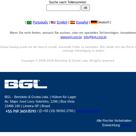
Suche nach Teilenummer:
|
Português
|
English
|
Español
|
Deutsch |
Wenn Sie nicht finden, wonach Sie suchen, oder ein spezielles Teil benötigen, kontaktiere
www.bgl.com.br
info@bgl.com.br
Dieser Katalog wurde mit der Absicht erstellt, eventuelle Fehler zu vermeiden. BGL behält sich das Recht v
vorherige Ankündigung zu ändern.
Copyright © 2006-2026 Bertoloto & Grotta Ltda. All rights reserved.
BGL - Bertoloto & Grotta Ltda. | Hülsen für Lager.
Av. Major José Levy Sobrinho, 1296 | Boa Vista
13486.190 | Limeira-SP | Brasil
|
+55 (19) 99392.2793 |
info@bgl.com.br
Alle Rechte Vorbehalten
Entwicklung
Sphera