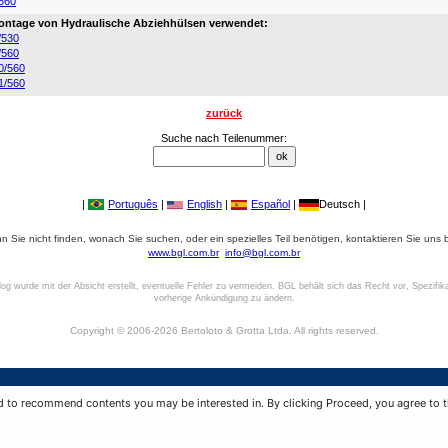
560
ntage von Hydraulische Abziehhülsen verwendet:
/530
/560
0/560
1/560
zurück
Suche nach Teilenummer:
|
Português
|
English
|
Español
|
Deutsch |
 Sie nicht finden, wonach Sie suchen, oder ein spezielles Teil benötigen, kontaktieren Sie uns b
www.bgl.com.br
info@bgl.com.br
log wurde mit der Absicht erstellt, eventuelle Fehler zu vermeiden. BGL behält sich das Recht vor, Spezifik
vorherige Ankündigung zu ändern.
Copyright © 2006-2026 Bertoloto & Grotta Ltda. All rights reserved.
BGL - Bertoloto & Grotta Ltda. | Hülsen für Lager.
d to recommend contents you may be interested in. By clicking Proceed, you agree to t
Av. Major José Levy Sobrinho, 1296 | Boa Vista
13486.190 | Limeira-SP | Brasil
|
+55 (19) 99392.2793 |
info@bgl.com.br