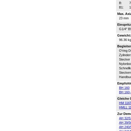
B:
B1:
Max. Axi
23 mm
Einsprit
G1/4" B
Gewicht
96.36 k
Begleite
O'ring D
Zylinder
Stecker
Nylonbo
Schnell
Steckern
Handbu
Empfohl
BH 160
BH 160-
Gleiche
HM 116
HMLL 1
Zur Dem
AH 32/5
AH 39/5
AH 240/