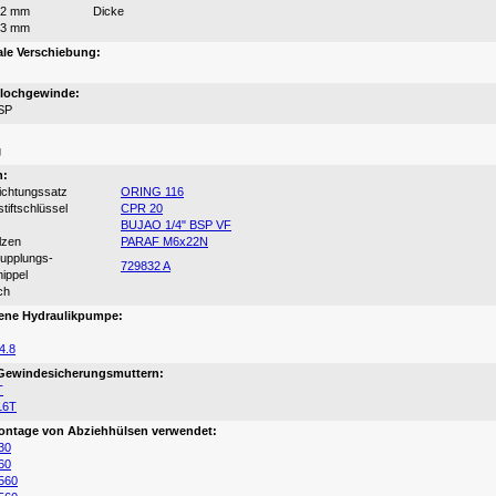
72 mm
Dicke
13 mm
ale Verschiebung:
zlochgewinde:
SP
:
g
n:
ichtungssatz
ORING 116
stiftschlüssel
CPR 20
BUJAO 1/4" BSP VF
lzen
PARAF M6x22N
kupplungs-
729832 A
ippel
ch
ene Hydraulikpumpe:
4.8
 Gewindesicherungsmuttern:
T
16T
ontage von Abziehhülsen verwendet:
30
60
560