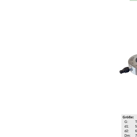
Größe:
G:
T
d1:
d2:
Dm: