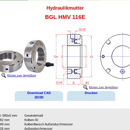
Hydraulikmutter
BGL HMV 116E
Klicken zum Vergrößern
Klicken zum Vergrößern
Download CAD
Drucken
2D/3D
r 580x6 mm
Gewindemaß
582 mm
Kolben-ID
699 mm
Kolbenflansch Außendurchmesser
726 mm
Außendurchmesser