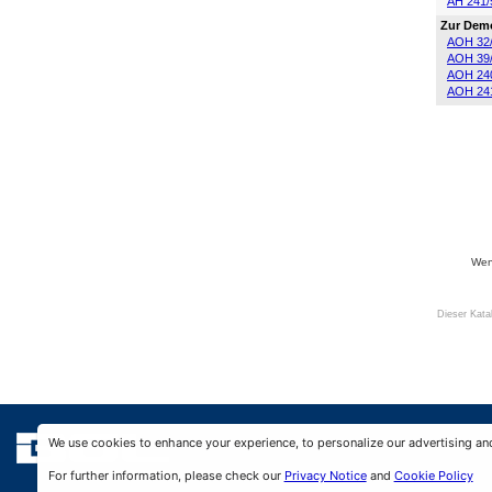
AH 241/
Zur Demo
AOH 32
AOH 39
AOH 24
AOH 24
Wenn
Dieser Kata
We use cookies to enhance your experience, to personalize our advertising an
For further information, please check our
Privacy Notice
and
Cookie Policy