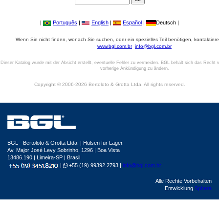
|
Português
|
English
|
Español
|
Deutsch |
Wenn Sie nicht finden, wonach Sie suchen, oder ein spezielles Teil benötigen, kontaktiere
www.bgl.com.br
info@bgl.com.br
Dieser Katalog wurde mit der Absicht erstellt, eventuelle Fehler zu vermeiden. BGL behält sich das Recht v
vorherige Ankündigung zu ändern.
Copyright © 2006-2026 Bertoloto & Grotta Ltda. All rights reserved.
BGL - Bertoloto & Grotta Ltda. | Hülsen für Lager.
Av. Major José Levy Sobrinho, 1296 | Boa Vista
13486.190 | Limeira-SP | Brasil
|
+55 (19) 99392.2793 |
info@bgl.com.br
Alle Rechte Vorbehalten
Entwicklung
Sphera