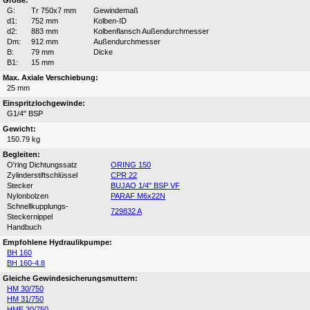
Größe:
G:
Tr 750x7 mm
Gewindemaß
d1:
752 mm
Kolben-ID
d2:
883 mm
Kolbenflansch Außendurchmesser
Dm:
912 mm
Außendurchmesser
B:
79 mm
Dicke
B1:
15 mm
Max. Axiale Verschiebung:
25 mm
Einspritzlochgewinde:
G1/4" BSP
Gewicht:
150.79 kg
Begleiten:
O'ring Dichtungssatz
ORING 150
Zylinderstiftschlüssel
CPR 22
Stecker
BUJAO 1/4" BSP VF
Nylonbolzen
PARAF M6x22N
Schnellkupplungs-
729832 A
Steckernippel
Handbuch
Empfohlene Hydraulikpumpe:
BH 160
BH 160-4.8
Gleiche Gewindesicherungsmuttern:
HM 30/750
HM 31/750
HME 30/750