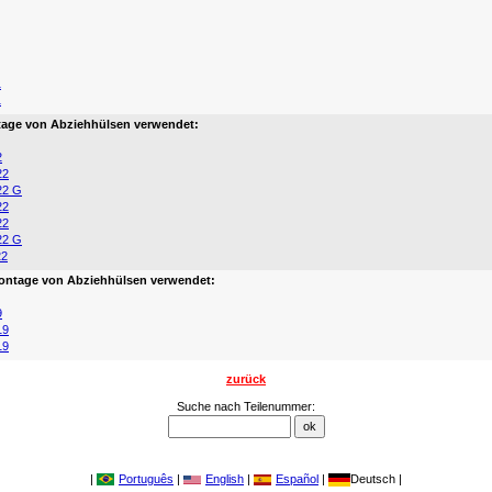
1
1
age von Abziehhülsen verwendet:
2
22
22 G
22
22
22 G
22
ontage von Abziehhülsen verwendet:
9
19
19
zurück
Suche nach Teilenummer:
|
Português
|
English
|
Español
|
Deutsch |