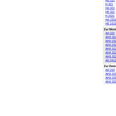
HE 221
H 321
HA 321
HE 321
H 2321
HA 232
HE 232
Zur Mont
AH 222
AHX 32
AHX 23
AHX 23
AHX 31
AHX 32
AHX 32
AH 241
Zur Dem
AH 219
AHX 31
AHX 23
AHX 32