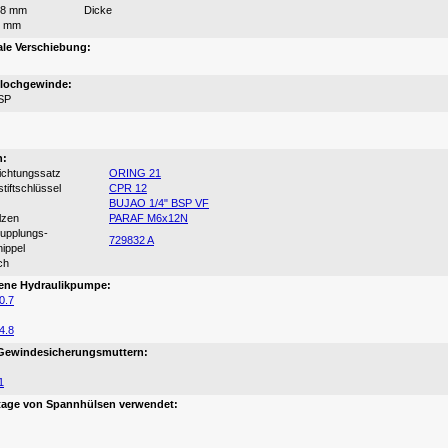
38 mm
Dicke
6 mm
ale Verschiebung:
zlochgewinde:
SP
:
n:
ichtungssatz
ORING 21
stiftschlüssel
CPR 12
BUJAO 1/4" BSP VF
lzen
PARAF M6x12N
kupplungs-
729832 A
ippel
ch
ene Hydraulikpumpe:
0.7
4.8
 Gewindesicherungsmuttern:
1
tage von Spannhülsen verwendet: