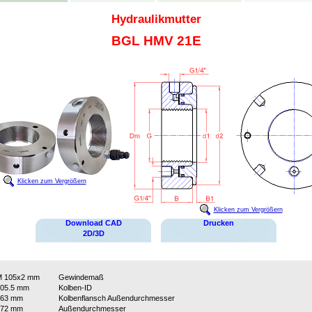
Hydraulikmutter
BGL HMV 21E
Klicken zum Vergrößern
Klicken zum Vergrößern
Download CAD
Drucken
2D/3D
M 105x2 mm
Gewindemaß
05.5 mm
Kolben-ID
163 mm
Kolbenflansch Außendurchmesser
172 mm
Außendurchmesser