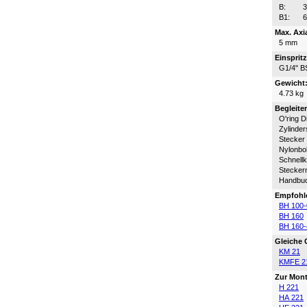
B:
B1:
Max. Axi
5 mm
Einsprit
G1/4" B
Gewicht
4.73 kg
Begleite
O'ring D
Zylinder
Stecker
Nylonbo
Schnell
Steckern
Handbu
Empfohl
BH 100-
BH 160
BH 160-
Gleiche
KM 21
KMFE 2
Zur Mon
H 221
HA 221