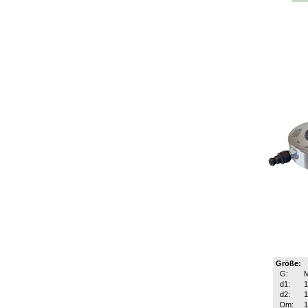
Größe:
G:
d1:
1
d2:
Dm: