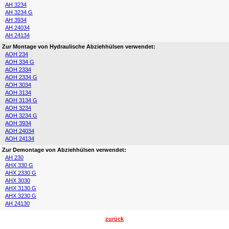
AH 3234
AH 3234 G
AH 3934
AH 24034
AH 24134
Zur Montage von Hydraulische Abziehhülsen verwendet:
AOH 234
AOH 334 G
AOH 2334
AOH 2334 G
AOH 3034
AOH 3134
AOH 3134 G
AOH 3234
AOH 3234 G
AOH 3934
AOH 24034
AOH 24134
Zur Demontage von Abziehhülsen verwendet:
AH 230
AHX 330 G
AHX 2330 G
AHX 3030
AHX 3130 G
AHX 3230 G
AH 24130
zurück