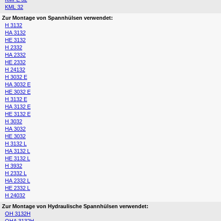
KML 32
Zur Montage von Spannhülsen verwendet:
H 3132
HA 3132
HE 3132
H 2332
HA 2332
HE 2332
H 24132
H 3032 E
HA 3032 E
HE 3032 E
H 3132 E
HA 3132 E
HE 3132 E
H 3032
HA 3032
HE 3032
H 3132 L
HA 3132 L
HE 3132 L
H 3932
H 2332 L
HA 2332 L
HE 2332 L
H 24032
Zur Montage von Hydraulische Spannhülsen verwendet:
OH 3132H