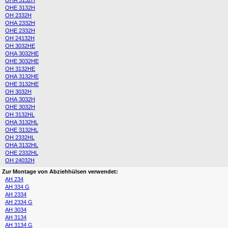
OHA 3132H
OHE 3132H
OH 2332H
OHA 2332H
OHE 2332H
OH 24132H
OH 3032HE
OHA 3032HE
OHE 3032HE
OH 3132HE
OHA 3132HE
OHE 3132HE
OH 3032H
OHA 3032H
OHE 3032H
OH 3132HL
OHA 3132HL
OHE 3132HL
OH 2332HL
OHA 3132HL
OHE 2332HL
OH 24032H
Zur Montage von Abziehhülsen verwendet:
AH 234
AH 334 G
AH 2334
AH 2334 G
AH 3034
AH 3134
AH 3134 G