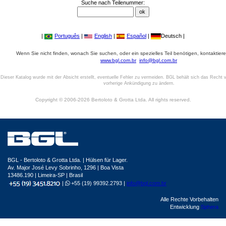
Suche nach Teilenummer:
|
Português
|
English
|
Español
|
Deutsch |
Wenn Sie nicht finden, wonach Sie suchen, oder ein spezielles Teil benötigen, kontaktiere
www.bgl.com.br
info@bgl.com.br
Dieser Katalog wurde mit der Absicht erstellt, eventuelle Fehler zu vermeiden. BGL behält sich das Recht v
vorherige Ankündigung zu ändern.
Copyright © 2006-2026 Bertoloto & Grotta Ltda. All rights reserved.
BGL - Bertoloto & Grotta Ltda. | Hülsen für Lager.
Av. Major José Levy Sobrinho, 1296 | Boa Vista
13486.190 | Limeira-SP | Brasil
|
+55 (19) 99392.2793 |
info@bgl.com.br
Alle Rechte Vorbehalten
Entwicklung
Sphera