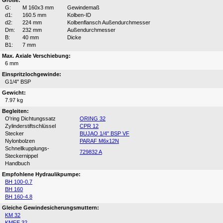
Größe:
G:
M 160x3 mm
Gewindemaß
d1:
160.5 mm
Kolben-ID
d2:
224 mm
Kolbenflansch Außendurchmesser
Dm:
232 mm
Außendurchmesser
B:
40 mm
Dicke
B1:
7 mm
Max. Axiale Verschiebung:
6 mm
Einspritzlochgewinde:
G1/4" BSP
Gewicht:
7.97 kg
Begleiten:
O'ring Dichtungssatz
ORING 32
Zylinderstiftschlüssel
CPR 12
Stecker
BUJAO 1/4" BSP VF
Nylonbolzen
PARAF M6x12N
Schnellkupplungs-
729832 A
Steckernippel
Handbuch
Empfohlene Hydraulikpumpe:
BH 100-0.7
BH 160
BH 160-4.8
Gleiche Gewindesicherungsmuttern:
KM 32
KMFE 32