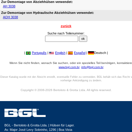
Zur Demontage von Abziehhülsen verwendet:
AH 3038
Zur Demontage von Hydraulische Abziehhülsen verwendet:
AOH 3038
zurück
Suche nach Teilenummer:
|
Português
|
English
|
Español
|
Deutsch |
Wenn Sie nicht finden, wonach Sie suchen, oder ein spezielles Teil benötigen, kontaktiere
www.bgl.com.br
info@bgl.com.br
Dieser Katalog wurde mit der Absicht erstellt, eventuelle Fehler zu vermeiden. BGL behält sich das Recht v
vorherige Ankündigung zu ändern.
Copyright © 2006-2026 Bertoloto & Grotta Ltda. All rights reserved.
BGL - Bertoloto & Grotta Ltda. | Hülsen für Lager.
Av. Major José Levy Sobrinho, 1296 | Boa Vista