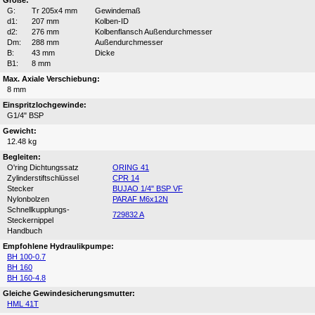
Größe:
G:
Tr 205x4 mm
Gewindemaß
d1:
207 mm
Kolben-ID
d2:
276 mm
Kolbenflansch Außendurchmesser
Dm:
288 mm
Außendurchmesser
B:
43 mm
Dicke
B1:
8 mm
Max. Axiale Verschiebung:
8 mm
Einspritzlochgewinde:
G1/4" BSP
Gewicht:
12.48 kg
Begleiten:
O'ring Dichtungssatz
ORING 41
Zylinderstiftschlüssel
CPR 14
Stecker
BUJAO 1/4" BSP VF
Nylonbolzen
PARAF M6x12N
Schnellkupplungs-
729832 A
Steckernippel
Handbuch
Empfohlene Hydraulikpumpe:
BH 100-0.7
BH 160
BH 160-4.8
Gleiche Gewindesicherungsmutter:
HML 41T