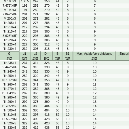
M 180x3
180.5
247
256
41
7
6
7.472"x8F
191
259
270
42
8
7
M 190x3
191
259
270
42
8
7
7.847"x8F
201
271
282
43
8
8
M 200x3
201
271
282
43
8
8
Tr 205x4
207
276
288
43
8
8
Tr 210x4
212
282
294
43
8
9
Tr 215x4
217
287
300
43
8
9
8.628"x8F
222
293
306
43
8
9
Tr 220x4
222
293
306
43
8
9
Tr 225x4
227
300
312
45
8
9
Tr 230x4
232
305
318
45
8
9
G
d1
d2
Dm
B
B1
Max. Axiale Verschiebung
Einspr
mm
mm
mm
mm
mm
mm
mm
Tr 235x4
237
311
326
46
8
10
9.442"x6F
242
316
330
46
9
10
Tr 240x4
242
316
330
46
9
10
Tr 250x4
252
329
342
46
9
10
10.192"x6F
262
341
356
47
9
11
Tr 260x4
262
341
356
47
9
11
Tr 270x4
272
352
368
48
9
12
11.004"x6F
282
363
380
49
9
12
Tr 280x4
282
363
380
49
9
12
Tr 290x4
292
375
390
49
9
13
11.785"x6F
302
386
404
50
10
14
Tr 300x4
302
386
404
50
10
14
Tr 310x5
312
397
416
52
10
14
12.562"x6F
322
409
428
53
10
14
Tr 320x5
322
409
428
53
10
14
Tr 330x5
332
419
438
53
10
14