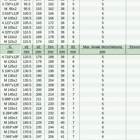
3.730"x12F
95.5
153
162
38
5
5
M 95x2
95.5
153
162
38
5
5
3.918"x12F
100.5
158
166
38
6
5
M 100x2
100.5
158
166
38
6
5
4.122"x12F
105.5
163
172
38
6
5
M 105x2
105.5
163
172
38
6
5
4.325"x12F
110.5
169
178
38
6
5
M 110x2
110.5
169
178
38
6
5
M 115x2
115.5
174
182
38
6
5
G
d1
d2
Dm
B
B1
Max. Axiale Verschiebung
Einspr
mm
mm
mm
mm
mm
mm
mm
4.716"x12F
120.5
179
188
38
6
5
M 120x2
120.5
179
188
38
6
5
M 125x2
125.5
184
192
38
6
5
5.106"x12F
130.5
190
198
38
6
5
M 130x2
130.5
190
198
38
6
5
M 135x2
135.5
195
204
38
6
5
5.497"x12F
140.5
200
208
38
7
5
M 140x2
140.5
200
208
38
7
5
M 145x2
145.5
206
214
39
7
5
5.888"x12F
150.5
211
220
39
7
5
M 150x2
150.5
211
220
39
7
5
M 155x3
155.5
218
226
39
7
5
6.284"x8F
160.5
224
232
40
7
6
M 160x3
160.5
224
232
40
7
6
M 165x3
165.5
229
238
40
7
6
6.659"x8F
170.5
235
244
41
7
6
M 170x3
170.5
235
244
41
7
6
7.066"x8F
180.5
247
256
41
7
6