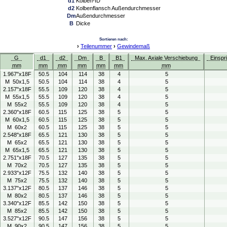
d1
Kolben-ID
d2
Kolbenflansch Außendurchmesser
Dm
Außendurchmesser
B
Dicke
Sortieren nach:
›
Teilenummer
›
Gewindemaß
G
d1
d2
Dm
B
B1
Max. Axiale Verschiebung
Einspr
mm
mm
mm
mm
mm
mm
mm
1.967"x18F
50.5
104
114
38
4
5
M 50x1,5
50.5
104
114
38
4
5
2.157"x18F
55.5
109
120
38
4
5
M 55x1,5
55.5
109
120
38
4
5
M 55x2
55.5
109
120
38
4
5
2.360"x18F
60.5
115
125
38
5
5
M 60x1,5
60.5
115
125
38
5
5
M 60x2
60.5
115
125
38
5
5
2.548"x18F
65.5
121
130
38
5
5
M 65x2
65.5
121
130
38
5
5
M 65x1,5
65.5
121
130
38
5
5
2.751"x18F
70.5
127
135
38
5
5
M 70x2
70.5
127
135
38
5
5
2.933"x12F
75.5
132
140
38
5
5
M 75x2
75.5
132
140
38
5
5
3.137"x12F
80.5
137
146
38
5
5
M 80x2
80.5
137
146
38
5
5
3.340"x12F
85.5
142
150
38
5
5
M 85x2
85.5
142
150
38
5
5
3.527"x12F
90.5
147
156
38
5
5
M 90x2
90.5
147
156
38
5
5