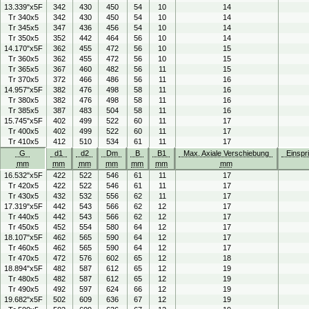
13.339"x5F
342
430
450
54
10
14
Tr 340x5
342
430
450
54
10
14
Tr 345x5
347
436
456
54
10
14
Tr 350x5
352
442
464
56
10
14
14.170"x5F
362
455
472
56
10
15
Tr 360x5
362
455
472
56
10
15
Tr 365x5
367
460
482
56
11
15
Tr 370x5
372
466
486
56
11
16
14.957"x5F
382
476
498
58
11
16
Tr 380x5
382
476
498
58
11
16
Tr 385x5
387
483
504
58
11
16
15.745"x5F
402
499
522
60
11
17
Tr 400x5
402
499
522
60
11
17
Tr 410x5
412
510
534
61
11
17
G
d1
d2
Dm
B
B1
Max. Axiale Verschiebung
Einspr
mm
mm
mm
mm
mm
mm
mm
16.532"x5F
422
522
546
61
11
17
Tr 420x5
422
522
546
61
11
17
Tr 430x5
432
532
556
62
11
17
17.319"x5F
442
543
566
62
12
17
Tr 440x5
442
543
566
62
12
17
Tr 450x5
452
554
580
64
12
17
18.107"x5F
462
565
590
64
12
17
Tr 460x5
462
565
590
64
12
17
Tr 470x5
472
576
602
65
12
18
18.894"x5F
482
587
612
65
12
19
Tr 480x5
482
587
612
65
12
19
Tr 490x5
492
597
624
66
12
19
19.682"x5F
502
609
636
67
12
19