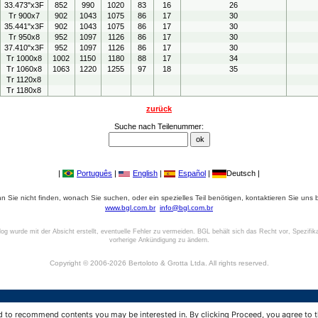
33.473"x3F
852
990
1020
83
16
26
Tr 900x7
902
1043
1075
86
17
30
35.441"x3F
902
1043
1075
86
17
30
Tr 950x8
952
1097
1126
86
17
30
37.410"x3F
952
1097
1126
86
17
30
Tr 1000x8
1002
1150
1180
88
17
34
Tr 1060x8
1063
1220
1255
97
18
35
Tr 1120x8
Tr 1180x8
zurück
Suche nach Teilenummer:
|
Português
|
English
|
Español
|
Deutsch |
 Sie nicht finden, wonach Sie suchen, oder ein spezielles Teil benötigen, kontaktieren Sie uns b
www.bgl.com.br
info@bgl.com.br
log wurde mit der Absicht erstellt, eventuelle Fehler zu vermeiden. BGL behält sich das Recht vor, Spezifik
vorherige Ankündigung zu ändern.
Copyright © 2006-2026 Bertoloto & Grotta Ltda. All rights reserved.
BGL - Bertoloto & Grotta Ltda. | Hülsen für Lager.
d to recommend contents you may be interested in. By clicking Proceed, you agree to t