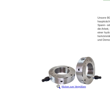
Unsere BGL
hauptsäch
Spann- ode
die Arbeit
einer hyd
herkömmli
und Demont
Klicken zum Vergrößern