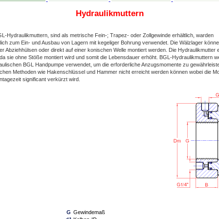
Hydraulikmuttern
-Hydraulikmuttern, sind als metrische Fein-; Trapez- oder Zollgewinde erhältlich, warden
lich zum Ein- und Ausbau von Lagern mit kegeliger Bohrung verwendet. Die Wälzlager könne
r Abziehhülsen oder direkt auf einer konischen Welle montiert werden. Die Hydraulikmutter er
, da sie ohne Stöße montiert wird und somit die Lebensdauer erhöht. BGL-Hydraulikmuttern w
raulischen BGL Handpumpe verwendet, um die erforderliche Anzugsmomente zu gewährleisten
chen Methoden wie Hakenschlüssel und Hammer nicht erreicht werden können wobei die M
agezeit significant verkürzt wird.
G
Gewindemaß