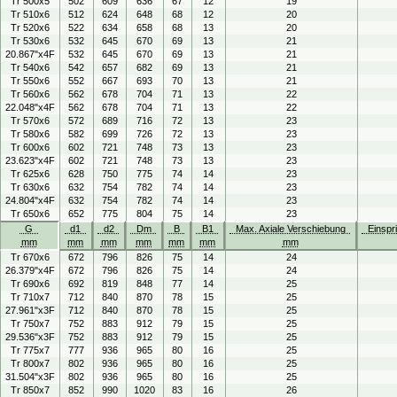
Tr 500x5
502
609
636
67
12
19
Tr 510x6
512
624
648
68
12
20
Tr 520x6
522
634
658
68
13
20
Tr 530x6
532
645
670
69
13
21
20.867"x4F
532
645
670
69
13
21
Tr 540x6
542
657
682
69
13
21
Tr 550x6
552
667
693
70
13
21
Tr 560x6
562
678
704
71
13
22
22.048"x4F
562
678
704
71
13
22
Tr 570x6
572
689
716
72
13
23
Tr 580x6
582
699
726
72
13
23
Tr 600x6
602
721
748
73
13
23
23.623"x4F
602
721
748
73
13
23
Tr 625x6
628
750
775
74
14
23
Tr 630x6
632
754
782
74
14
23
24.804"x4F
632
754
782
74
14
23
Tr 650x6
652
775
804
75
14
23
G
d1
d2
Dm
B
B1
Max. Axiale Verschiebung
Einspr
mm
mm
mm
mm
mm
mm
mm
Tr 670x6
672
796
826
75
14
24
26.379"x4F
672
796
826
75
14
24
Tr 690x6
692
819
848
77
14
25
Tr 710x7
712
840
870
78
15
25
27.961"x3F
712
840
870
78
15
25
Tr 750x7
752
883
912
79
15
25
29.536"x3F
752
883
912
79
15
25
Tr 775x7
777
936
965
80
16
25
Tr 800x7
802
936
965
80
16
25
31.504"x3F
802
936
965
80
16
25
Tr 850x7
852
990
1020
83
16
26