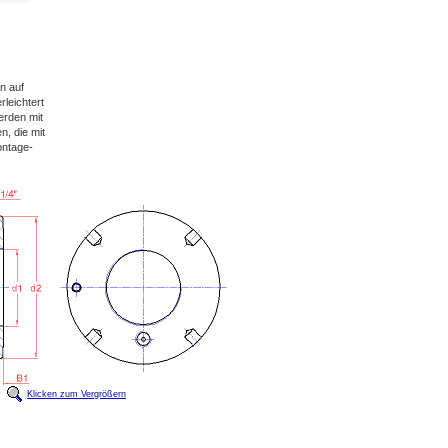
n auf
leichtert
erden mit
, die mit
ontage-
Klicken zum Vergrößern