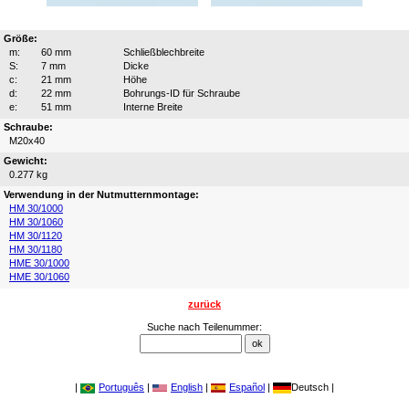
Größe:
m:
60 mm
Schließblechbreite
S:
7 mm
Dicke
c:
21 mm
Höhe
d:
22 mm
Bohrungs-ID für Schraube
e:
51 mm
Interne Breite
Schraube:
M20x40
Gewicht:
0.277 kg
Verwendung in der Nutmutternmontage:
HM 30/1000
HM 30/1060
HM 30/1120
HM 30/1180
HME 30/1000
HME 30/1060
zurück
Suche nach Teilenummer:
|
Português
|
English
|
Español
|
Deutsch |