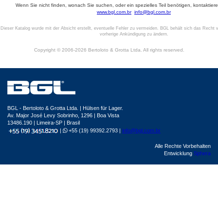
Wenn Sie nicht finden, wonach Sie suchen, oder ein spezielles Teil benötigen, kontaktiere
www.bgl.com.br
info@bgl.com.br
Dieser Katalog wurde mit der Absicht erstellt, eventuelle Fehler zu vermeiden. BGL behält sich das Recht v
vorherige Ankündigung zu ändern.
Copyright © 2006-2026 Bertoloto & Grotta Ltda. All rights reserved.
BGL - Bertoloto & Grotta Ltda. | Hülsen für Lager.
Av. Major José Levy Sobrinho, 1296 | Boa Vista
13486.190 | Limeira-SP | Brasil
|
+55 (19) 99392.2793 |
info@bgl.com.br
Alle Rechte Vorbehalten
Entwicklung
Sphera