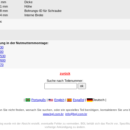
7 mm
Dicke
21 mm
Höhe
18 mm
Bohrungs-ID für Schraube
34 mm
Interne Breite
e:
:
ung in der Nutmutternmontage:
530
600
/530
/600
570
zurück
Suche nach Teilenummer:
|
Português
|
English
|
Español
|
Deutsch |
 Sie nicht finden, wonach Sie suchen, oder ein spezielles Teil benötigen, kontaktieren Sie uns b
www.bgl.com.br
info@bgl.com.br
log wurde mit der Absicht erstellt, eventuelle Fehler zu vermeiden. BGL behält sich das Recht vor, Spezifik
vorherige Ankündigung zu ändern.