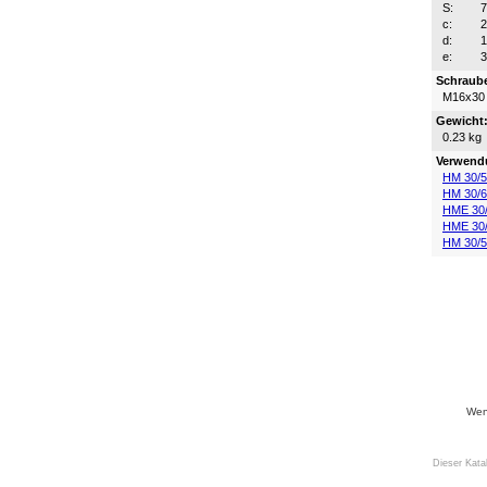
S:
c:
d:
e:
Schraub
M16x30
Gewicht
0.23 kg
Verwend
HM 30/
HM 30/
HME 30
HME 30
HM 30/
Wenn
Dieser Kata