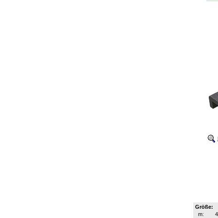
Größe:
m: