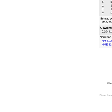
S:
c:
d:
e:
Schraub
M16x30
Gewicht
0.104 k
Verwend
HM 319
HME 31
Wenn
Dieser Kata