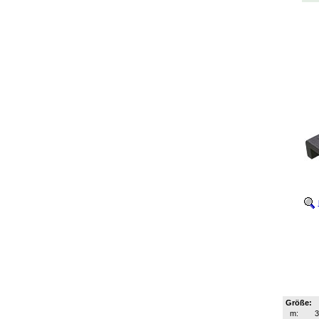
Größe:
m: