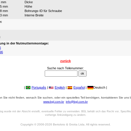
5 mm
Dicke
15 mm
Höhe
18 mm
Bohrungs-ID für Schraube
53 mm
Interne Breite
e:
:
g
ung in der Nutmutternmontage:
6
96
zurück
Suche nach Teilenummer:
|
Português
|
English
|
Español
|
Deutsch |
 Sie nicht finden, wonach Sie suchen, oder ein spezielles Teil benötigen, kontaktieren Sie uns b
www.bgl.com.br
info@bgl.com.br
log wurde mit der Absicht erstellt, eventuelle Fehler zu vermeiden. BGL behält sich das Recht vor, Spezifik
vorherige Ankündigung zu ändern.
Copyright © 2006-2026 Bertoloto & Grotta Ltda. All rights reserved.