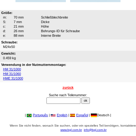
Größe:
m:
70 mm
Schließblechbreite
S:
7 mm
Dicke
c:
21 mm
Höhe
d:
26 mm
Bohrungs-ID für Schraube
e:
88 mm
Interne Breite
Schraube:
M24x50
Gewicht:
0.459 kg
Verwendung in der Nutmutternmontage:
HM 31/1000
HM 31/1060
HME 31/1000
zurück
Suche nach Teilenummer:
|
Português
|
English
|
Español
|
Deutsch |
Wenn Sie nicht finden, wonach Sie suchen, oder ein spezielles Teil benötigen, kontaktiere
www.bgl.com.br
info@bgl.com.br