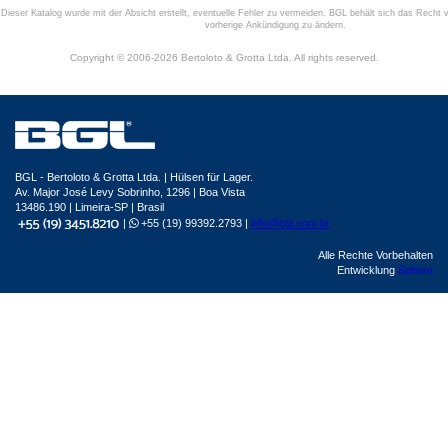
Dieser Katalog wurde mit der Absicht erstellt, eventuelle Fehler zu vermeiden. BGL behält sich das Recht v
vorherige Ankündigung zu ändern.
Copyright © 2006-2026 Bertoloto & Grotta Ltda. All rights reserved.
BGL - Bertoloto & Grotta Ltda. | Hülsen für Lager.
Av. Major José Levy Sobrinho, 1296 | Boa Vista
13486.190 | Limeira-SP | Brasil
|
+55 (19) 99392.2793 |
info@bgl.com.br
Alle Rechte Vorbehalten
Entwicklung
Sphera