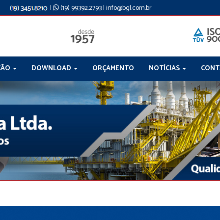
|
(19) 99392.2793
|
info@bgl.com.br
ÇÃO
DOWNLOAD
ORÇAMENTO
NOTÍCIAS
CON