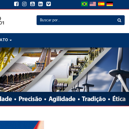
TATO
Nex