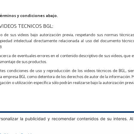
términos y condiciones abajo.
VIDEOS TECNICOS BGL:
co de sus videos bajo autorización previa, respetando sus normas técnica
opiedad intelectual directamente relacionada al uso del documento técnico-
8.
 acerca de eventuales errores en el contenido descriptivo de sus videos, que
esmontaje de sus productos.
entes condiciones de uso y reproducción de los videos técnicos de BGL, s
 la empresa BGL como detentora de los derechos de autor de la información. 
ación o utilización específica sólo podrán realizarse bajo la autorización previ
sonalizar la publicidad y recomendar contenidos de su interes. Al
BGL - Bertoloto & Grotta Ltda. | Bujes para Rodamientos.
Av. Major José Levy Sobrinho, 1296 | Boa Vista
Código Postal 13486.190 | Limeira-SP | Brasil