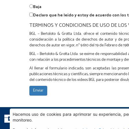
Baja
Declaro que he leído y estoy de acuerdo con los 
TERMINOS Y CONDICIONES DE USO DE LOS 
BGL – Bertoloto & Grotta Ltda. ofrece el contenido técni
consideración a la política de derechos de autor y de pr
derechos de autor en vigor, n° 9.610 del 19 de Febrero de 198
BGL – Bertoloto & Grotta Ltda. se exime de responsabilidad
con relación a los procedimientos técnicos de montaje y d
Al llenar el formulario indicado, son aceptadas las pres
publicaciones técnicas y científicas, siempre mencionando
del contenido técnico de los videos BGL para posterior divulg
Hacemos uso de cookies para aprimorar su experiencia, per
monitoreo.