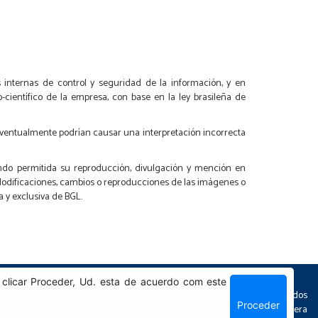
s internas de control y seguridad de la información, y en
científico de la empresa, con base en la ley brasileña de
 eventualmente podrían causar una interpretación incorrecta
iendo permitida su reproducción, divulgación y mención en
Modificaciones, cambios o reproducciones de las imágenes o
a y exclusiva de BGL.
 clicar Proceder, Ud. esta de acuerdo com este
Todos os Derechos Reservados
Proceder
Desarrollo
Sphera