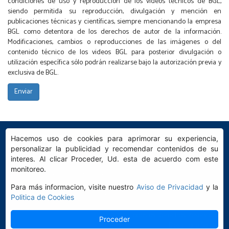
condiciones de uso y reproducción de los videos técnicos de BGL,
siendo permitida su reproducción, divulgación y mención en
publicaciones técnicas y científicas, siempre mencionando la empresa
BGL como detentora de los derechos de autor de la información.
Modificaciones, cambios o reproducciones de las imágenes o del
contenido técnico de los videos BGL para posterior divulgación o
utilización específica sólo podrán realizarse bajo la autorización previa y
exclusiva de BGL.
Hacemos uso de cookies para aprimorar su experiencia,
personalizar la publicidad y recomendar contenidos de su
interes. Al clicar Proceder, Ud. esta de acuerdo com este
BGL - Bertoloto & Grotta Ltda. | Bujes para Rodamientos.
monitoreo.
Av. Major José Levy Sobrinho, 1296 | Boa Vista
Código Postal 13486.190 | Limeira-SP | Brasil
Para más informacion, visite nuestro
Aviso de Privacidad
y la
|
+55 (19) 99392.2793 |
info@bgl.com.br
Politica de Cookies
Todos os Derechos Reservados
Proceder
Desarrollo
Sphera