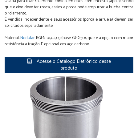
Usada para fixar rolamento cônico em eixos com encosto (apoio), sendo
que o eixo deve ter rosca, assim a porca pode empurrar a bucha contra
o rolamento.
É vendida independente e seus acessórios (porca e arruela) devem ser
solicitados separadamente.
Material:
Nodular
BGFN 01,02,03 (base GGG50), que é a opção com maior
resistência a tração. E opcional em aço carbono.
Acesse o Catálogo Eletrônico desse
produto