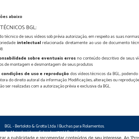
ções abaixo
TÉCNICOS BGL:
do técnico de seus vídeos sob prévia autorização, em respeito as suas norma
ropriedade
intelectual
relacionada diretamente ao uso de documento técnico
8.
onsabilidade sobre eventuais erros
no conteúdo descritivo de seus 
nicos de montagem e desmontagem de seus produtos
s condições de uso e reprodução
dos vídeos técnicos da BGL, podendo re
ntora do direito autoral da informação. Modificações, alterações ou reproduç
ão ser realizadas com a autorização prévia e exclusiva da BGL.
BGL - Bertoloto & Grotta Ltda. | Buchas para Rolamentos.
Av. Major José Levy Sobrinho, 1296 | Boa Vista
lizar a publicidade e recomendar conteúdos de seu interesse. Ao 'P
CEP 13486.190 | Limeira-SP | Brasil