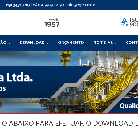
|
(19) 99392.2793
|
info@bgl.com.br
ÇÃO
DOWNLOAD
ORÇAMENTO
NOTÍCIAS
CON
IO ABAIXO PARA EFETUAR O DOWNLOAD D