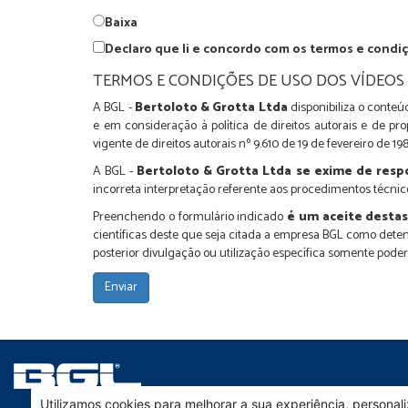
Baixa
Declaro que li e concordo com os termos e condi
TERMOS E CONDIÇÕES DE USO DOS VÍDEOS 
A BGL -
Bertoloto & Grotta Ltda
disponibiliza o conteú
e em consideração à política de direitos autorais e de p
vigente de direitos autorais nº 9.610 de 19 de fevereiro de 198
A BGL -
Bertoloto & Grotta Ltda se exime de resp
incorreta interpretação referente aos procedimentos téc
Preenchendo o formulário indicado
é um aceite desta
científicas deste que seja citada a empresa BGL como dete
posterior divulgação ou utilização específica somente poder
Utilizamos cookies para melhorar a sua experiência, persona