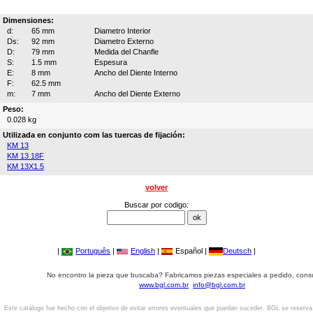
Dimensiones:
d:
65 mm
Diametro Interior
Ds:
92 mm
Diametro Externo
D:
79 mm
Medida del Chanfle
S:
1.5 mm
Espesura
E:
8 mm
Ancho del Diente Interno
F:
62.5 mm
m:
7 mm
Ancho del Diente Externo
Peso:
0.028 kg
Utilizada en conjunto com las tuercas de fijación:
KM 13
KM 13 18F
KM 13X1.5
volver
Buscar por codigo:
|
Português
|
English
|
Español |
Deutsch
|
No encontro la pieza que buscaba? Fabricamos piezas especiales a pedido, cons
www.bgl.com.br
info@bgl.com.br
Este catálogo fue hecho con el objetivo de evitar errores eventuales que puedan suceder. BGL se reserv