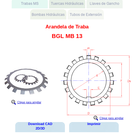
Arandela de Traba
BGL MB 13
Clique para ampliar
Clique para ampliar
Download CAD
Imprimir
2D/3D