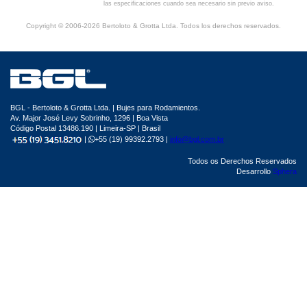
las especificaciones cuando sea necesario sin previo aviso.
Copyright © 2006-2026 Bertoloto & Grotta Ltda. Todos los derechos reservados.
BGL - Bertoloto & Grotta Ltda. | Bujes para Rodamientos.
Av. Major José Levy Sobrinho, 1296 | Boa Vista
Código Postal 13486.190 | Limeira-SP | Brasil
|
+55 (19) 99392.2793 |
info@bgl.com.br
Todos os Derechos Reservados
Desarrollo
Sphera