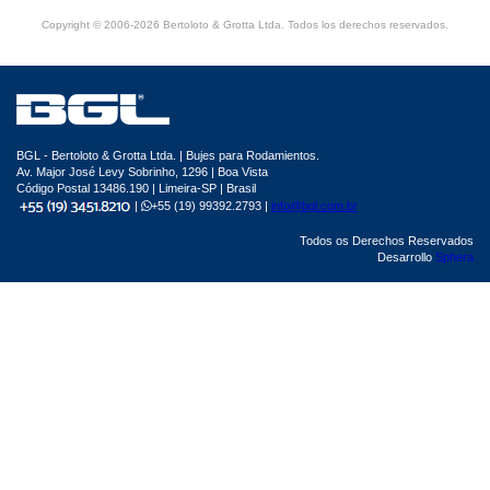
Copyright © 2006-2026 Bertoloto & Grotta Ltda. Todos los derechos reservados.
BGL - Bertoloto & Grotta Ltda. | Bujes para Rodamientos.
Av. Major José Levy Sobrinho, 1296 | Boa Vista
Código Postal 13486.190 | Limeira-SP | Brasil
|
+55 (19) 99392.2793 |
info@bgl.com.br
Todos os Derechos Reservados
Desarrollo
Sphera