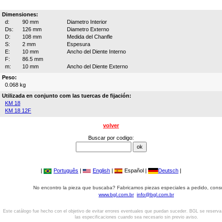
Dimensiones:
d:
90 mm
Diametro Interior
Ds:
126 mm
Diametro Externo
D:
108 mm
Medida del Chanfle
S:
2 mm
Espesura
E:
10 mm
Ancho del Diente Interno
F:
86.5 mm
m:
10 mm
Ancho del Diente Externo
Peso:
0.068 kg
Utilizada en conjunto com las tuercas de fijación:
KM 18
KM 18 12F
volver
Buscar por codigo:
|
Português
|
English
|
Español |
Deutsch
|
No encontro la pieza que buscaba? Fabricamos piezas especiales a pedido, cons
www.bgl.com.br
info@bgl.com.br
Este catálogo fue hecho con el objetivo de evitar errores eventuales que puedan suceder. BGL se reserv
las especificaciones cuando sea necesario sin previo aviso.