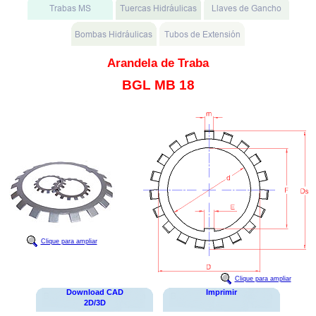
Arandela de Traba
BGL MB 18
Clique para ampliar
Clique para ampliar
Download CAD
Imprimir
2D/3D