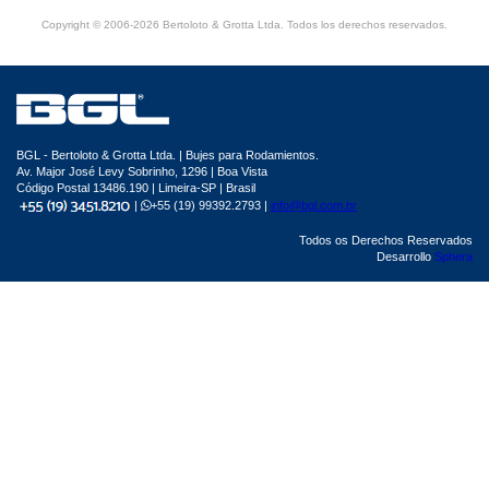
Copyright © 2006-2026 Bertoloto & Grotta Ltda. Todos los derechos reservados.
BGL - Bertoloto & Grotta Ltda. | Bujes para Rodamientos.
Av. Major José Levy Sobrinho, 1296 | Boa Vista
Código Postal 13486.190 | Limeira-SP | Brasil
|
+55 (19) 99392.2793 |
info@bgl.com.br
Todos os Derechos Reservados
Desarrollo
Sphera