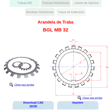
Arandela de Traba
BGL MB 32
Clique para ampliar
Clique para ampliar
Download CAD
Imprimir
2D/3D