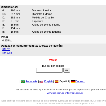
Dimensiones:
d:
160 mm
Diametro Interior
Ds:
217 mm
Diametro Externo
D:
182 mm
Medida del Chanfle
S:
2.5 mm
Espesura
E:
18 mm
Ancho del Diente Interno
F:
154 mm
m:
16 mm
Ancho del Diente Externo
Peso:
0.235 kg
Utilizada en conjunto com las tuercas de fijación:
KM 32
KM 32 8F
volver
Buscar por codigo:
|
Português
|
English
|
Español |
Deutsch
|
No encontro la pieza que buscaba? Fabricamos piezas especiales a pedido, cons
www.bgl.com.br
info@bgl.com.br
Este catálogo fue hecho con el objetivo de evitar errores eventuales que puedan suceder. BGL se reserv
las especificaciones cuando sea necesario sin previo aviso.