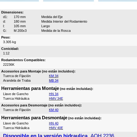
Dimensiones:
d1:
170 mm
Medida del Eje
d:
180 mm
Medida Interior del Rodamiento
l:
105 mm
Largo
G:
M 200x3
Medida de la Rosca
Peso:
3.305 kg
Conicidad:
1:12
Rodamientos Compatibles:
22236K
Accesorios para Montaje (no están incluidos):
Tuerca de Fijación
KM 34
Arandela de Traba
MB 34
Herramientas para Montaje
(no están incluidas):
Llave de Gancho
HN 34
Tuerca Hidráulica
HMV 34E
Accesorios para Desmontaje (no están incluidos):
Tuerca de Fijación
KM 40
Herramientas para Desmontaje
(no están incluidas):
Llave de Gancho
HN 40
Tuerca Hidráulica
HMV 40E
Disponible en la versión hidraulica,
AOH 2236