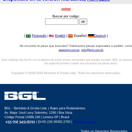
volver
Buscar por codigo:
|
Português
|
English
|
Español |
Deutsch
|
No encontro la pieza que buscaba? Fabricamos piezas especiales a pedido, cons
www.bgl.com.br
info@bgl.com.br
Este catálogo fue hecho con el objetivo de evitar errores eventuales que puedan suceder. BGL se reserv
las especificaciones cuando sea necesario sin previo aviso.
Copyright © 2006-2026 Bertoloto & Grotta Ltda. Todos los derechos reservados.
BGL - Bertoloto & Grotta Ltda. | Bujes para Rodamientos.
Av. Major José Levy Sobrinho, 1296 | Boa Vista
Código Postal 13486.190 | Limeira-SP | Brasil
|
+55 (19) 99392.2793 |
info@bgl.com.br
Todos os Derechos Reservados