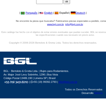
|
Português
|
English
|
Español |
Deutsch
|
No encontro la pieza que buscaba? Fabricamos piezas especiales a pedido, cons
www.bgl.com.br
info@bgl.com.br
Este catálogo fue hecho con el objetivo de evitar errores eventuales que puedan suceder. BGL se reserv
las especificaciones cuando sea necesario sin previo aviso.
Copyright © 2006-2026 Bertoloto & Grotta Ltda. Todos los derechos reservados.
BGL - Bertoloto & Grotta Ltda. | Bujes para Rodamientos.
Av. Major José Levy Sobrinho, 1296 | Boa Vista
Código Postal 13486.190 | Limeira-SP | Brasil
|
+55 (19) 99392.2793 |
info@bgl.com.br
Todos os Derechos Reservados
Desarrollo
Sphera