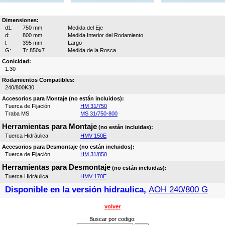
Dimensiones:
d1:
750 mm
Medida del Eje
d:
800 mm
Medida Interior del Rodamiento
l:
395 mm
Largo
G:
Tr 850x7
Medida de la Rosca
Conicidad:
1:30
Rodamientos Compatibles:
240/800K30
Accesorios para Montaje (no están incluidos):
Tuerca de Fijación
HM 31/750
Traba MS
MS 31/750-800
Herramientas para Montaje
(no están incluidas):
Tuerca Hidráulica
HMV 150E
Accesorios para Desmontaje (no están incluidos):
Tuerca de Fijación
HM 31/850
Herramientas para Desmontaje
(no están incluidas):
Tuerca Hidráulica
HMV 170E
Disponible en la versión hidraulica,
AOH 240/800 G
volver
Buscar por codigo: