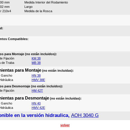
200 mm
Medida Interior del Rodamiento
102 mm
Largo
r 210x4
Medida de la Rosca
d:
ntos Compatibles:
os para Montaje (no están incluidos):
e Fijación
KM 38
a de Traba
MB 38
ientas para Montaje
(no están incluidas):
e Gancho
HN 38
idráulica
HMV 38E
os para Desmontaje (no están incluidos):
e Fijación
HM 42T
ientas para Desmontaje
(no están incluidas):
e Gancho
HN 40
idráulica
HMV 42E
nible en la versión hidraulica,
AOH 3040 G
volver