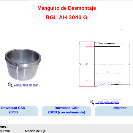
Manguito de Desmontaje
BGL AH 3040 G
Clique para ampliar
Clique para ampliar
Download CAD
Download CAD
Imprimir
2D/3D
2D/3D (con rodamiento)
ones:
190 mm
Medida del Eje