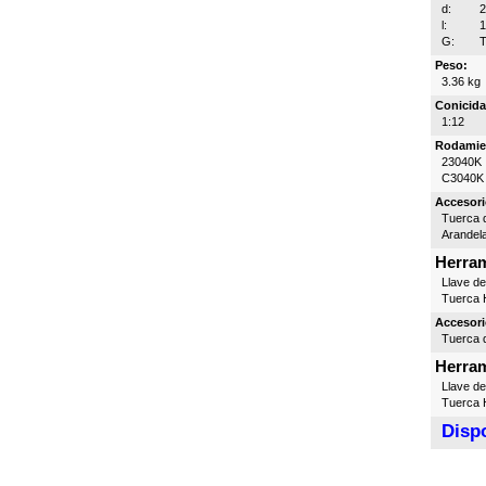
d:
l:
G:
T
Peso:
3.36 kg
Conicida
1:12
Rodamie
23040K
C3040K
Accesori
Tuerca d
Arandel
Herram
Llave d
Tuerca H
Accesori
Tuerca d
Herram
Llave d
Tuerca H
Dispo